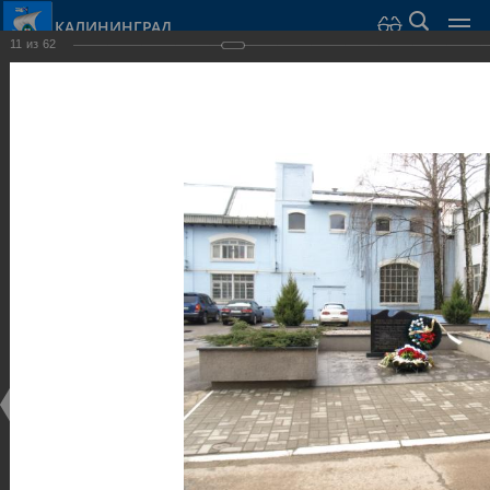
КАЛИНИНГРАД
11
из
62
Город Калининград
›
Город
›
Фотогалерея
›
Скульптуры и мемориалы
Фотогалерея
Достопримечательности
Скульптуры и мемориалы
25.02.2014