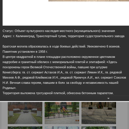
Статус: Объект культурного наследия местного (муниципального) значения
Адрес: г. Калининград, Транспортный тупик, территория судостроительного завода
Братская могила образовалась в ходе боевых действий. Увековечено 6 воинов.
Памятник установлен в 1958 г.
В центре квадратной в плане площадки расположено окруженное цветником
надгробие и гранитный обелиск с мемориальной плитой и эпитафией: «Здесь
похоронены герои Великой Отечественной войны, павшие при штурме
Кенигсберга: гв. ст. сержант Астахов И.А., гв. ст. сержант Лямин И.К., гв. рядовой
Михеев А.Ф., рядовой Клеймисов И.Н., рядовой Яремчук А.И., мл. сержант Соколов
Н.И. Вечная слава героям, павшим в боях за свободу и независимость нашей
Родины».
Территория выложена тротуарной плиткой, обнесена бетонным парапетом.