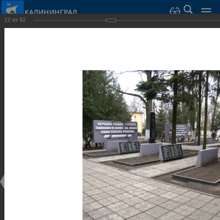
КАЛИНИНГРАД
12
из
62
Город Калининград
›
Город
›
Фотогалерея
›
Скульптуры и мемориалы
Фотогалерея
Достопримечательности
Скульптуры и мемориалы
25.02.2014