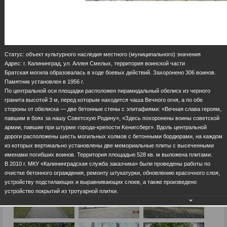
Статус: объект культурного наследия местного (муниципального) значения
Адрес: г. Калининград, ул. Аллея Смелых, территория воинской части
Братская могила образовалась в ходе боевых действий. Захоронено 306 воинов.
Памятник установлен в 1956 г.
По центральной оси площадки расположен пирамидальный обелиск из черного
гранита высотой 3 м, перед которым находится чаша Вечного огня, а по обе
стороны от обелиска — две бетонные стены с эпитафиями: «Вечная слава героям,
павшим в боях за нашу Советскую Родину», «Здесь похоронены воины советской
армии, павшие при штурме города-крепости Kенигсберг». Вдоль центральной
дороги расположены шесть могильных холмов с бетонными бордюрами, на каждом
из которых вертикально установлены две мемориальные плиты с высеченными
именами погибших воинов. Территория площадью 528 кв. м выложена плитами.
В 2010 г. МКУ «Калининградская служба заказчика» были проведены работы по
очистке бетонного ограждения, ремонту штукатурки, обновлению красочного слоя,
устройству подстилающих и выравнивающих слоев, а также произведено
устройство покрытий из тротуарной плитки.