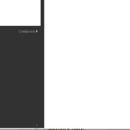
Промышленные здания и
сооружения
Мосты
Слайд-шоу: