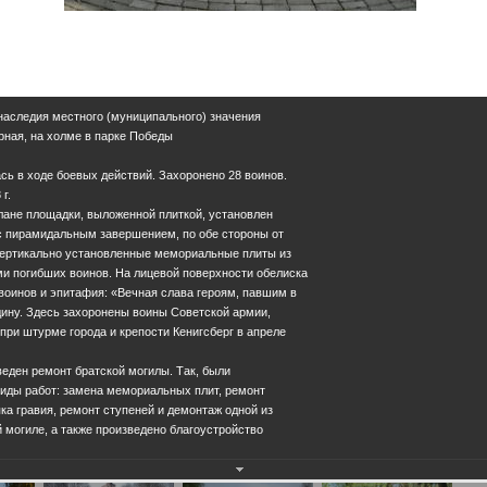
 наследия местного (муниципального) значения
Горная, на холме в парке Победы
сь в ходе боевых действий. Захоронено 28 воинов.
г.
лане площадки, выложенной плиткой, установлен
 с пирамидальным завершением, по обе стороны от
вертикально установленные мемориальные плиты из
и погибших воинов. На лицевой поверхности обелиска
воинов и эпитафия: «Вечная слава героям, павшим в
дину. Здесь захоронены воины Советской армии,
ри штурме города и крепости Кенигсберг в апреле
веден ремонт братской могилы. Так, были
ды работ: замена мемориальных плит, ремонт
ка гравия, ремонт ступеней и демонтаж одной из
й могиле, а также произведено благоустройство