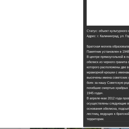
Статус: объект культурного
Адрес: г. Калининград, ул. 
Братская могила образовала
Памятник установлен в 1948 
В центре прямоугольной в п
обелиск из черного гранита
которого расположены две 
мраморной крошки с именам
высечены имена советских 
боях за нашу Советскую ро
погибшие смертью храбрых п
1945 года».
В апреле-мае 2012 года про
осуществлены следующие ви
основания обелиска, подсып
лестниц, ведущих к братско
территории.