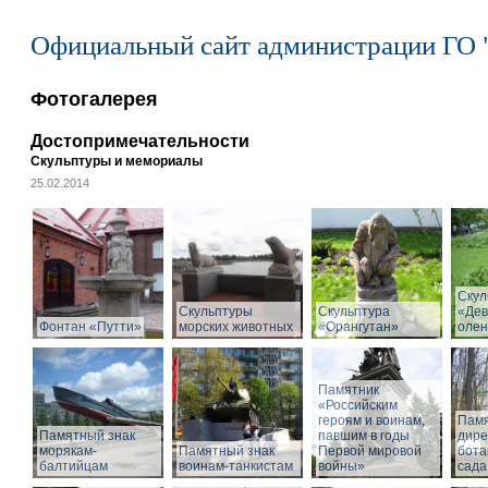
Официальный сайт администрации ГО 
Фотогалерея
Достопримечательности
Скульптуры и мемориалы
25.02.2014
Скул
Скульптуры
Скульптура
«Дев
Фонтан «Путти»
морских животных
«Орангутан»
олен
Памятник
«Российским
героям и воинам,
Памя
Памятный знак
павшим в годы
дире
морякам-
Памятный знак
Первой мировой
бота
балтийцам
воинам-танкистам
войны»
сада