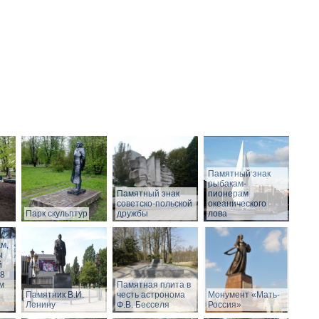
Памятный знак
рыбакам-
Памятный знак
пионерам
советско-польской
океанического
Парк скульптур
дружбы
лова
м,
ы
й
18
ом
Памятная плита в
Памятник В.И.
честь астронома
Монумент «Мать-
Ленину
Ф.В. Бесселя
Россия»