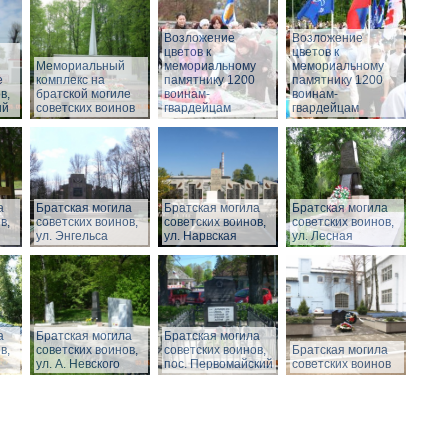
Возложение
Возложение
цветов к
цветов к
Мемориальный
мемориальному
мемориальному
е
комплекс на
памятнику 1200
памятнику 1200
в,
братской могиле
воинам-
воинам-
ый
советских воинов
гвардейцам
гвардейцам
а
Братская могила
Братская могила
Братская могила
в,
советских воинов,
советских воинов,
советских воинов,
ул. Энгельса
ул. Нарвская
ул. Лесная
а
Братская могила
Братская могила
в,
советских воинов,
советских воинов,
Братская могила
ул. А. Невского
пос. Первомайский
советских воинов