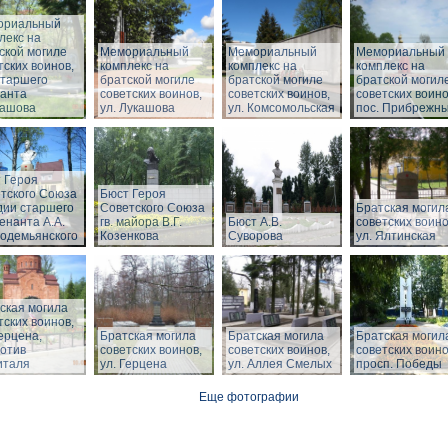
ориальный
лекс на
ской могиле
Мемориальный
Мемориальный
Мемориальный
тских воинов,
комплекс на
комплекс на
комплекс на
Старшего
братской могиле
братской могиле
братской могил
анта
советских воинов,
советских воинов,
советских воино
ташова
ул. Лукашова
ул. Комсомольская
пос. Прибрежн
 Героя
тского Союза
Бюст Героя
дии старшего
Советского Союза
Братская могил
енанта А.А.
гв. майора В.Г.
Бюст А.В.
советских воино
одемьянского
Козенкова
Суворова
ул. Ялтинская
ская могила
тских воинов,
Герцена,
Братская могила
Братская могила
Братская могил
отив
советских воинов,
советских воинов,
советских воино
италя
ул. Герцена
ул. Аллея Смелых
просп. Победы
Еще фотографии