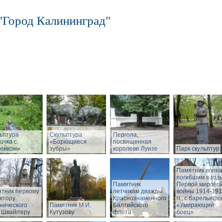
"Город Калининград"
ьптура
Скульптура
Пергола,
очка с
«Борющиеся
посвященная
енком»
зубры»
королеве Луизе
Парк скульптур
Памятник воина
погибшим в год
Памятник
Первой мирово
тник первому
летчикам дважды
войны 1914-19
ктору
Краснознаменного
гг., с барельеф
нического
Памятник М.И.
Балтийского
«Умирающий
 Швайггеру
Кутузову
флота
боец»