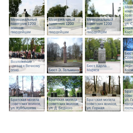
Мем
комп
брат
Мемориальный
Мемориальный
Мемориальный
сове
памятник 1200
памятник 1200
памятник 1200
ул. 
воинам-
воинам-
воинам-
серж
гвардейцам
гвардейцам
гвардейцам
Кар
Бюст
Сове
Возложение
гвар
цветов к Вечному
Бюст Карла
лейт
огню
Бюст Э. Тельмана
Маркса
Косм
Брат
сове
Братская могила
Братская могила
Братская могила
ул. 
советских воинов,
советских воинов,
советских воинов,
напр
ул. Куйбышева
ул. Д. Бедного
ул. Горная
госп