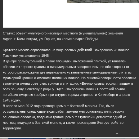
Статус: объект культурного наследия местного (муниципального) значения
Адрес: г. Калининград, ул. Горная, на холме в парке Победы
Братская могила образовалась в ходе боевых действий. Захоронено 28 воинов.
Памятник установлен в 1948 г.
В центре прямоугольной в плане площадки, выложенной плиткой, установлен
обелиск из черного гранита с пирамидальным завершением, по обе стороны от
которого расположены две вертикально установленные мемориальные плиты из
мраморной крошки с именами погибших воинов. На лицевой поверхности обелиска
высечены имена советских воинов и эпитафия: «Вечная слава героям, павшим в
боях за нашу Советскую родину. Здесь захоронены воины Советской армии,
погибшие смертью храбрых при штурме города и крепости Кенигсберг в апреле
1945 года».
В апреле-мае 2012 года проведен ремонт братской могилы. Так, были
осуществлены следующие виды работ: замена мемориальных плит, ремонт
основания обелиска, подсыпка гравия, ремонт ступеней и демонтаж одной из
лестниц, ведущих к братской могиле, а также произведено благоустройство
территории.