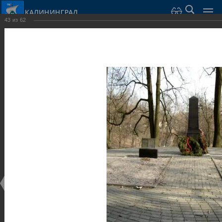
КАЛИНИНГРАД
43
из
62
Город Калининград
›
Город
›
Фотогалерея
›
Скульптуры и мемориалы
Фотогалерея
Достопримечательности
Скульптуры и мемориалы
25.02.2014