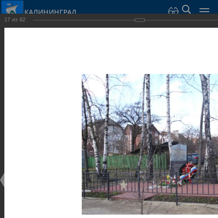
КАЛИНИНГРАД
17
из
62
Город Калининград
›
Город
›
Фотогалерея
›
Скульптуры и мемориалы
Фотогалерея
Достопримечательности
Скульптуры и мемориалы
25.02.2014