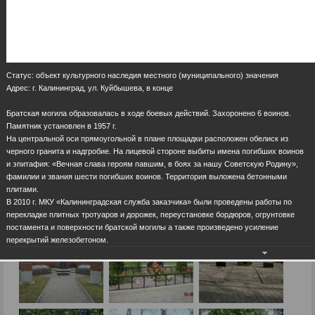
Статус: объект культурного наследия местного (муниципального) значения
Адрес: г. Калининград, ул. Куйбышева, в конце
Братская могила образовалась в ходе боевых действий. Захоронено 6 воинов.
Памятник установлен в 1957 г.
На центральной оси прямоугольной в плане площадки расположен обелиск из
черного гранита и надгробие. На лицевой стороне выбиты имена погибших воинов
и эпитафия: «Вечная слава героям павшим, в боях за нашу Советскую Родину»,
фамилии и звания шести погибших воинов. Территория выложена бетонными
плитами.
В 2010 г. МКУ «Калининградская служба заказчика» были проведены работы по
перекладке плитных тротуаров и дорожек, переустановке бордюров, огрунтовке
постамента и поверхности братской могилы а также произведено усиление
перекрытий железобетоном.