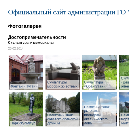
Официальный сайт администрации ГО 
Фотогалерея
Достопримечательности
Скульптуры и мемориалы
25.02.2014
Скул
Скульптуры
Скульптура
«Дев
Фонтан «Путти»
морских животных
«Орангутан»
олен
Памятный знак
рыбакам-
Памятный знак
пионерам
Памя
советско-польской
океанического
моря
Парк скульптур
дружбы
лова
балт