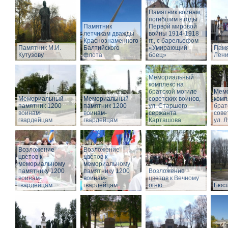
Памятник воинам,
погибшим в годы
Памятник
Первой мировой
летчикам дважды
войны 1914-1918
Краснознаменного
гг., с барельефом
Памятник М.И.
Балтийского
«Умирающий
Памя
Кутузову
флота
боец»
Лени
Мемориальный
комплекс на
братской могиле
Мем
Мемориальный
Мемориальный
советских воинов,
комп
памятник 1200
памятник 1200
ул. Старшего
брат
воинам-
воинам-
сержанта
сове
гвардейцам
гвардейцам
Карташова
ул. 
Возложение
Возложение
цветов к
цветов к
мемориальному
мемориальному
памятнику 1200
памятнику 1200
Возложение
воинам-
воинам-
цветов к Вечному
гвардейцам
гвардейцам
огню
Бюст