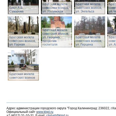
Братская могила
Братская могила
Брат
Бюст А.В.
советских воинов,
советских воинов,
сове
Суворова
ул. Ялтинская
ул. Энгельса
ул. 
Братская могила
советских воинов,
Братская могила
ул. Герцена,
Братская могила
Брат
советских воинов,
напротив
советских воинов,
сове
ул. Горная
госпиталя
ул. Герцена
ул. 
Братская могила
советских воинов
Адрес администрации городского округа "Город Калининград: 236022, г.К
Официальный сайт
www.klgd.ru
+7 (4012) 31-10-31, E-mail:
cityhall@klgd.ru