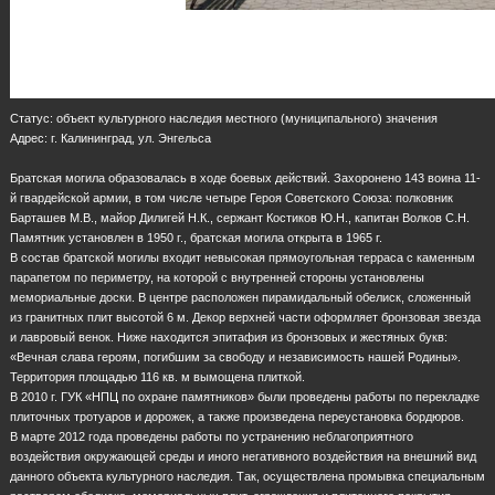
Статус: объект культурного наследия местного (муниципального) значения
Адрес: г. Калининград, ул. Энгельса
Братская могила образовалась в ходе боевых действий. Захоронено 143 воина 11-
й гвардейской армии, в том числе четыре Героя Советского Союза: полковник
Барташев М.В., майор Дилигей Н.К., сержант Костиков Ю.Н., капитан Волков С.Н.
Памятник установлен в 1950 г., братская могила открыта в 1965 г.
В состав братской могилы входит невысокая прямоугольная терраса с каменным
парапетом по периметру, на которой с внутренней стороны установлены
мемориальные доски. В центре расположен пирамидальный обелиск, сложенный
из гранитных плит высотой 6 м. Декор верхней части оформляет бронзовая звезда
и лавровый венок. Ниже находится эпитафия из бронзовых и жестяных букв:
«Вечная слава героям, погибшим за свободу и независимость нашей Родины».
Территория площадью 116 кв. м вымощена плиткой.
В 2010 г. ГУК «НПЦ по охране памятников» были проведены работы по перекладке
плиточных тротуаров и дорожек, а также произведена переустановка бордюров.
В марте 2012 года проведены работы по устранению неблагоприятного
воздействия окружающей среды и иного негативного воздействия на внешний вид
данного объекта культурного наследия. Так, осуществлена промывка специальным