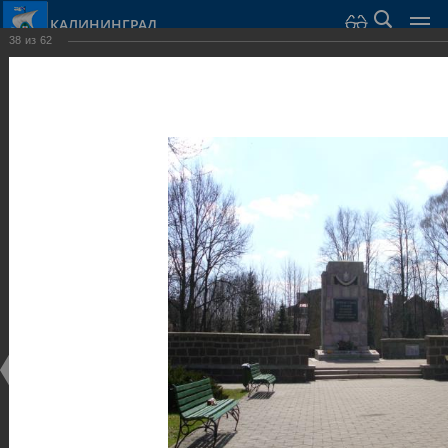
КАЛИНИНГРАД
38
из
62
Город Калининград
›
Город
›
Фотогалерея
›
Скульптуры и мемориалы
Фотогалерея
Достопримечательности
Скульптуры и мемориалы
25.02.2014