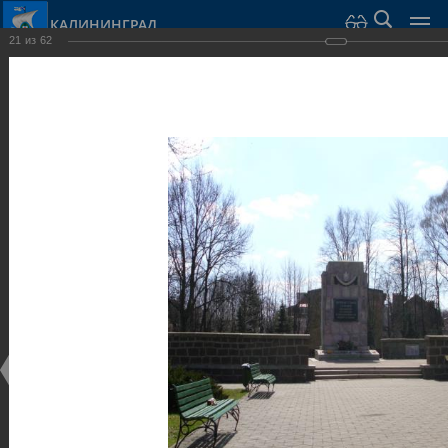
КАЛИНИНГРАД
21
из
62
Город Калининград
›
Город
›
Фотогалерея
›
Скульптуры и мемориалы
Фотогалерея
Достопримечательности
Скульптуры и мемориалы
25.02.2014