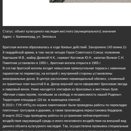
Статус: объект культурного наследия местного (муниципального) значения
Адрес: г. Калининград, ул. Энгельса
Братская могила образовалась в ходе боевых действий. Захоронено 143 воина 11-
й гвардейской армии, в том числе четыре Героя Советского Союза: полковник
Барташев М.В., майор Дилигей Н.К., сержант Костиков Ю.Н., капитан Волков С.Н.
Памятник установлен в 1950 г., братская могила открыта в 1965 г.
В состав братской могилы входит невысокая прямоугольная терраса с каменным
парапетом по периметру, на которой с внутренней стороны установлены
мемориальные доски. В центре расположен пирамидальный обелиск, сложенный
из гранитных плит высотой 6 м. Декор верхней части оформляет бронзовая звезда
и лавровый венок. Ниже находится эпитафия из бронзовых и жестяных букв:
«Вечная слава героям, погибшим за свободу и независимость нашей Родины».
Территория площадью 116 кв. м вымощена плиткой.
В 2010 г. ГУК «НПЦ по охране памятников» были проведены работы по перекладке
плиточных тротуаров и дорожек, а также произведена переустановка бордюров.
В марте 2012 года проведены работы по устранению неблагоприятного
воздействия окружающей среды и иного негативного воздействия на внешний вид
данного объекта культурного наследия. Так, осуществлена промывка специальным