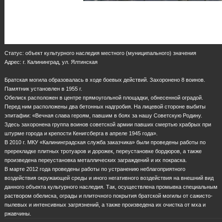
Статус: объект культурного наследия местного (муниципального) значения
Адрес: г. Калининград, ул. Ялтинская
Братская могила образовалась в ходе боевых действий. Захоронено 8 воинов.
Памятник установлен в 1955 г.
Обелиск расположен в центре прямоугольной площадки, обнесенной оградой.
Перед ним расположены два бетонных надгробия. На лицевой стороне выбиты
эпитафии: «Вечная слава героям, павшим в боях за нашу Советскую Родину.
Здесь захоронена группа воинов советской армии павших смертью храбрых при
штурме города и крепости Кенигсберга в апреле 1945 года».
В 2010 г. МКУ «Калининградская служба заказчика» были проведены работы по
пререкладке плитных тротуаров и дорожек, переустановке бордюров, а также
произведена переустановка металлических заграждений и их покраска.
В марте 2012 года проведены работы по устранению неблагоприятного
воздействия окружающей среды и иного негативного воздействия на внешний вид
данного объекта культурного наследия. Так, осуществлена промывка специальным
раствором обелиска, ограды и плиточного покрытия братской могилы от сажисто-
пылевых и интенсивных загрязнений, а также произведена их очистка от мха и
ржавчины.