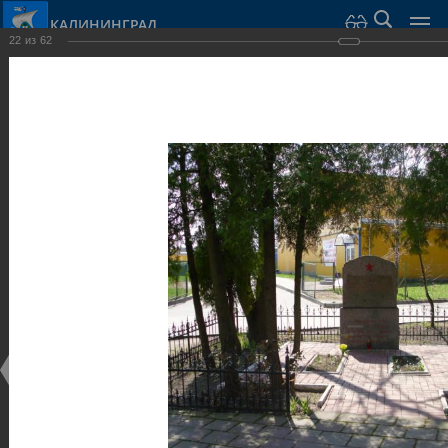
КАЛИНИНГРАД
22
из
62
Город Калининград
›
Город
›
Фотогалерея
›
Скульптуры и мемориалы
Фотогалерея
Достопримечательности
Скульптуры и мемориалы
25.02.2014