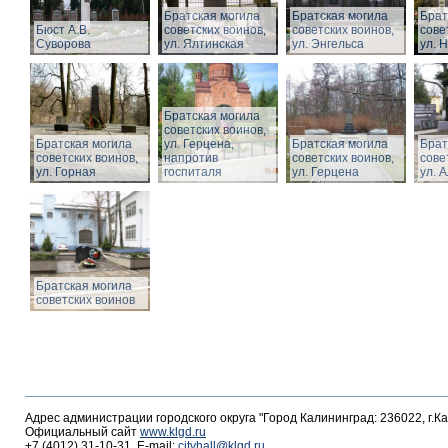
Братская могила
Братская могила
Брат
Бюст А.В.
советских воинов,
советских воинов,
сове
Суворова
ул. Ялтинская
ул. Энгельса
ул. 
Братская могила
советских воинов,
Братская могила
ул. Герцена,
Братская могила
Брат
советских воинов,
напротив
советских воинов,
сове
ул. Горная
госпиталя
ул. Герцена
ул. 
Братская могила
советских воинов
Адрес администрации городского округа "Город Калининград: 236022, г.К
Официальный сайт
www.klgd.ru
+7 (4012) 31-10-31, E-mail:
cityhall@klgd.ru