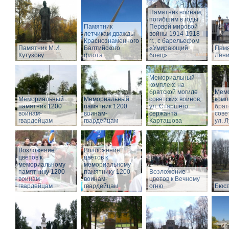
Памятник воинам,
погибшим в годы
Памятник
Первой мировой
летчикам дважды
войны 1914-1918
Краснознаменного
гг., с барельефом
Памятник М.И.
Балтийского
«Умирающий
Памя
Кутузову
флота
боец»
Лени
Мемориальный
комплекс на
братской могиле
Мем
Мемориальный
Мемориальный
советских воинов,
комп
памятник 1200
памятник 1200
ул. Старшего
брат
воинам-
воинам-
сержанта
сове
гвардейцам
гвардейцам
Карташова
ул. 
Возложение
Возложение
цветов к
цветов к
мемориальному
мемориальному
памятнику 1200
памятнику 1200
Возложение
воинам-
воинам-
цветов к Вечному
гвардейцам
гвардейцам
огню
Бюст