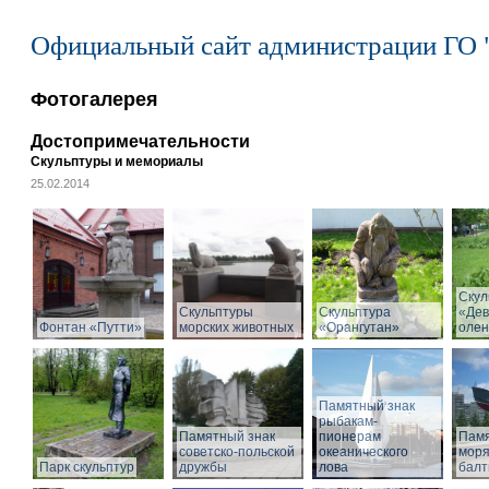
Официальный сайт администрации ГО 
Фотогалерея
Достопримечательности
Скульптуры и мемориалы
25.02.2014
Скул
Скульптуры
Скульптура
«Дев
Фонтан «Путти»
морских животных
«Орангутан»
олен
Памятный знак
рыбакам-
Памятный знак
пионерам
Памя
советско-польской
океанического
моря
Парк скульптур
дружбы
лова
балт