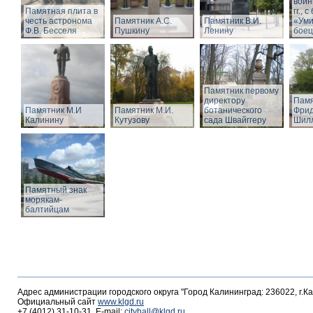
войн
Памятная плита в
гг.,
честь астронома
Памятник А.С.
Памятник В.И.
«Ум
Ф.В. Бесселя
Пушкину
Ленину
боец
Памятник первому
директору
Памя
Памятник М.И
Памятник М.И.
ботанического
Фрид
Калинину
Кутузову
сада Швайггеру
Шил
Памятный знак
морякам-
балтийцам
Адрес администрации городского округа "Город Калининград: 236022, г.К
Официальный сайт
www.klgd.ru
+7 (4012) 31-10-31, E-mail:
cityhall@klgd.ru