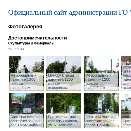
Официальный сайт администрации ГО 
Фотогалерея
Достопримечательности
Скульптуры и мемориалы
25.02.2014
Воз
цвет
Мемориальный
Мемориальный
Мемориальный
мем
памятник 1200
памятник 1200
памятник 1200
памя
воинам-
воинам-
воинам-
воин
гвардейцам
гвардейцам
гвардейцам
гвар
Братская могила
Братская могила
Братская могила
советских воинов,
советских воинов,
советских воинов,
Брат
пос. Первомайский
ул. А. Невского
просп. Победы
сове