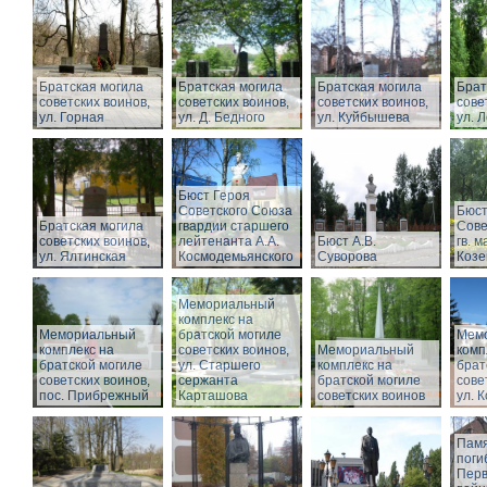
Братская могила
Братская могила
Братская могила
Брат
советских воинов,
советских воинов,
советских воинов,
сове
ул. Горная
ул. Д. Бедного
ул. Куйбышева
ул. 
Бюст Героя
Советского Союза
Бюст
Братская могила
гвардии старшего
Сове
советских воинов,
лейтенанта А.А.
Бюст А.В.
гв. м
ул. Ялтинская
Космодемьянского
Суворова
Козе
Мемориальный
комплекс на
Мемориальный
братской могиле
Мем
комплекс на
советских воинов,
Мемориальный
комп
братской могиле
ул. Старшего
комплекс на
брат
советских воинов,
сержанта
братской могиле
сове
пос. Прибрежный
Карташова
советских воинов
ул. 
Памя
поги
Перв