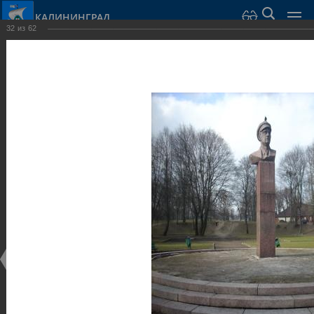
КАЛИНИНГРАД
32
из
62
Город Калининград
›
Город
›
Фотогалерея
›
Скульптуры и мемориалы
Фотогалерея
Достопримечательности
Скульптуры и мемориалы
25.02.2014