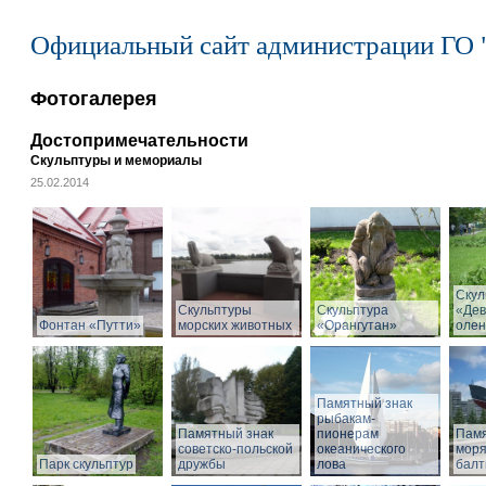
Официальный сайт администрации ГО 
Фотогалерея
Достопримечательности
Скульптуры и мемориалы
25.02.2014
Скул
Скульптуры
Скульптура
«Дев
Фонтан «Путти»
морских животных
«Орангутан»
олен
Памятный знак
рыбакам-
Памятный знак
пионерам
Памя
советско-польской
океанического
моря
Парк скульптур
дружбы
лова
балт