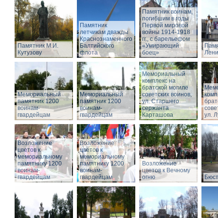
Памятник воинам,
погибшим в годы
Памятник
Первой мировой
летчикам дважды
войны 1914-1918
Краснознаменного
гг., с барельефом
Памятник М.И.
Балтийского
«Умирающий
Памя
Кутузову
флота
боец»
Лени
Мемориальный
комплекс на
братской могиле
Мем
Мемориальный
Мемориальный
советских воинов,
комп
памятник 1200
памятник 1200
ул. Старшего
брат
воинам-
воинам-
сержанта
сове
гвардейцам
гвардейцам
Карташова
ул. 
Возложение
Возложение
цветов к
цветов к
мемориальному
мемориальному
памятнику 1200
памятнику 1200
Возложение
воинам-
воинам-
цветов к Вечному
гвардейцам
гвардейцам
огню
Бюст