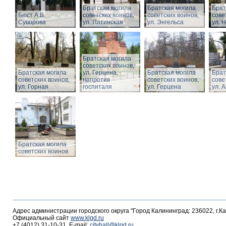
Братская могила
Братская могила
Брат
Бюст А.В.
советских воинов,
советских воинов,
сове
Суворова
ул. Ялтинская
ул. Энгельса
ул. 
Братская могила
советских воинов,
Братская могила
ул. Герцена,
Братская могила
Брат
советских воинов,
напротив
советских воинов,
сове
ул. Горная
госпиталя
ул. Герцена
ул. 
Братская могила
советских воинов
Адрес администрации городского округа "Город Калининград: 236022, г.К
Официальный сайт
www.klgd.ru
+7 (4012) 31-10-31, E-mail:
cityhall@klgd.ru