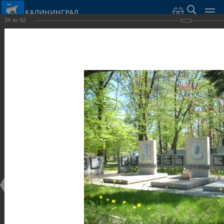
КАЛИНИНГРАД
24
из
62
Город Калининград
›
Город
›
Фотогалерея
›
Скульптуры и мемориалы
Фотогалерея
Достопримечательности
Скульптуры и мемориалы
25.02.2014