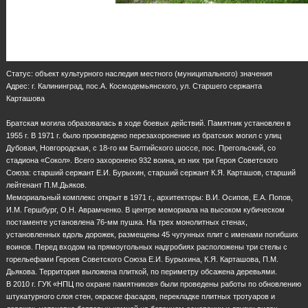
Статус: объект культурного наследия местного (муниципального) значения
Адрес: г. Калининград, пос.А. Космодемьянского, ул. Старшего сержанта
Карташова
Братская могила образовалась в ходе боевых действий. Памятник установлен в
1955 г. В 1971 г. было произведено перезахоронение из братских могил с улиц
Дубовая, Новгородская, с 18-го км Балтийского шоссе, пос. Прегольский, со
стадиона «Сокол». Всего захоронено 932 воина, из них три Героя Советского
Союза: старший сержант Е.И. Бурыхин, старший сержант К.Я. Карташов, старший
лейтенант П.М.Дьяков.
Мемориальный комплекс открыт в 1971 г., архитекторы: В.И. Осипов, Е.А. Попов,
И.М. Гершбург, О.Н. Аврамченко. В центре мемориала на высоком кубическом
постаменте установлена 76-мм пушка. На трех монолитных стенах,
установленных вдоль дорожек, размещены 45 чугунных плит с именами погибших
воинов. Перед входом на прямоугольных надгробиях расположены три стелы с
горельефами Героев Советского Союза Е.И. Бурыхина, К.Я. Карташова, П.М.
Дьякова. Территория выложена плиткой, по периметру обсажена деревьями.
В 2010 г. ГУК «НПЦ по охране памятников» были проведены работы по обновлению
штукатурного слоя стен, окраске фасадов, перекладке плитных тротуаров и