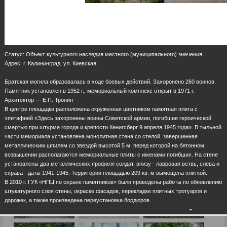
Статус: Объект культурного наследия местного (муниципального) значения
Адрес: г. Калининград, ул. Киевская
Братская могила образовалась в ходе боевых действий. Захоронено 260 воинов.
Памятник установлен в 1952 г., мемориальный комплекс открыт в 1971 г.
Архитектор — Е.П. Тронин
В центре площадки расположена окруженная цветником памятная плита с
эпитафией «Здесь захоронены воины Советской армии, погибшие героической
смертью при штурме города и крепости Кенигсберг 9 апреля 1945 года». В тыльной
части мемориала установлена монолитная стена со стелой, завершенная
металлическим шпилем со звездой высотой 5 м, перед которой на бетонном
возвышении располагаются мемориальные плиты с именами погибших. На стене
установлены два металлических профиля солдат, внизу - лавровая ветвь, слева и
справа - даты 1941-1945. Территория площадью 209 кв. м вымощена плиткой.
В 2010 г. ГУК «НПЦ по охране памятников» были проведены работы по обновлению
штукатурного слоя стены, окраске фасадов, перекладке плитных тротуаров и
дорожек, а также произведена переустановка бордюров.