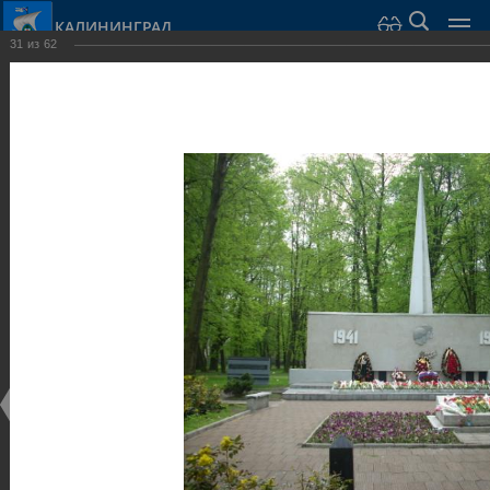
КАЛИНИНГРАД
31
из
62
Город Калининград
›
Город
›
Фотогалерея
›
Скульптуры и мемориалы
Фотогалерея
Достопримечательности
Скульптуры и мемориалы
25.02.2014