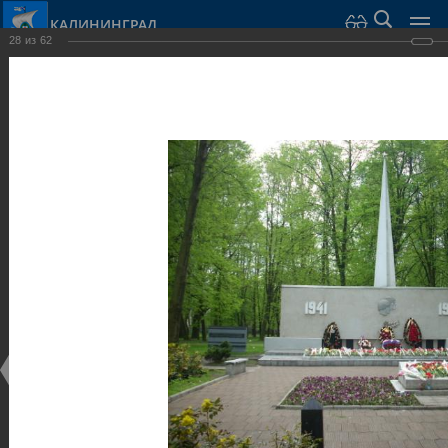
КАЛИНИНГРАД
28
из
62
Город Калининград
›
Город
›
Фотогалерея
›
Скульптуры и мемориалы
Фотогалерея
Достопримечательности
Скульптуры и мемориалы
25.02.2014