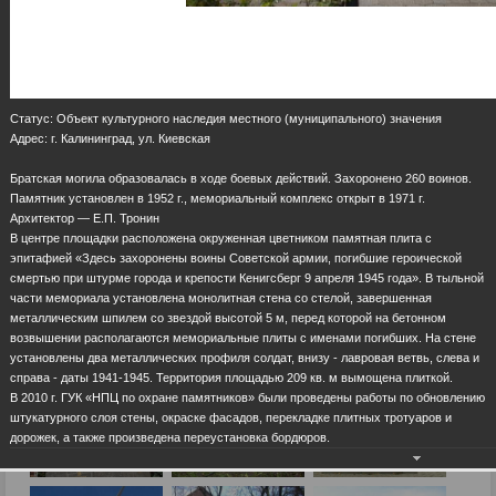
Статус: Объект культурного наследия местного (муниципального) значения
Адрес: г. Калининград, ул. Киевская
Братская могила образовалась в ходе боевых действий. Захоронено 260 воинов.
Памятник установлен в 1952 г., мемориальный комплекс открыт в 1971 г.
Архитектор — Е.П. Тронин
В центре площадки расположена окруженная цветником памятная плита с
эпитафией «Здесь захоронены воины Советской армии, погибшие героической
смертью при штурме города и крепости Кенигсберг 9 апреля 1945 года». В тыльной
части мемориала установлена монолитная стена со стелой, завершенная
металлическим шпилем со звездой высотой 5 м, перед которой на бетонном
возвышении располагаются мемориальные плиты с именами погибших. На стене
установлены два металлических профиля солдат, внизу - лавровая ветвь, слева и
справа - даты 1941-1945. Территория площадью 209 кв. м вымощена плиткой.
В 2010 г. ГУК «НПЦ по охране памятников» были проведены работы по обновлению
штукатурного слоя стены, окраске фасадов, перекладке плитных тротуаров и
дорожек, а также произведена переустановка бордюров.