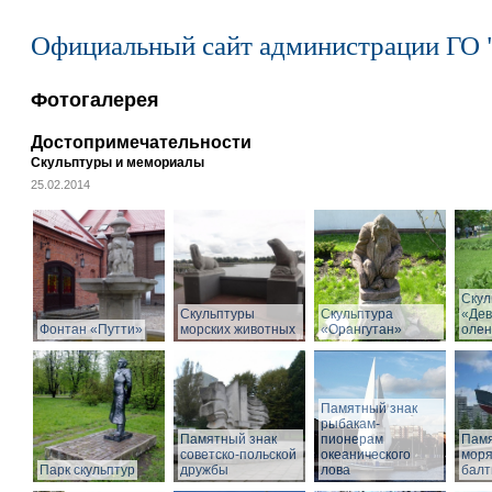
Официальный сайт администрации ГО 
Фотогалерея
Достопримечательности
Скульптуры и мемориалы
25.02.2014
Скул
Скульптуры
Скульптура
«Дев
Фонтан «Путти»
морских животных
«Орангутан»
олен
Памятный знак
рыбакам-
Памятный знак
пионерам
Памя
советско-польской
океанического
моря
Парк скульптур
дружбы
лова
балт