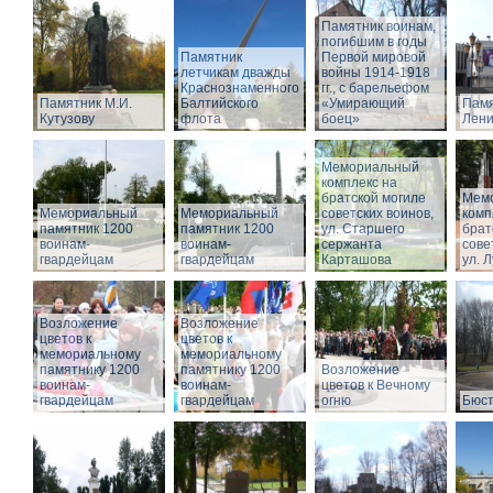
Памятник воинам,
погибшим в годы
Памятник
Первой мировой
летчикам дважды
войны 1914-1918
Краснознаменного
гг., с барельефом
Памятник М.И.
Балтийского
«Умирающий
Памя
Кутузову
флота
боец»
Лени
Мемориальный
комплекс на
братской могиле
Мем
Мемориальный
Мемориальный
советских воинов,
комп
памятник 1200
памятник 1200
ул. Старшего
брат
воинам-
воинам-
сержанта
сове
гвардейцам
гвардейцам
Карташова
ул. 
Возложение
Возложение
цветов к
цветов к
мемориальному
мемориальному
памятнику 1200
памятнику 1200
Возложение
воинам-
воинам-
цветов к Вечному
гвардейцам
гвардейцам
огню
Бюст