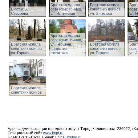
Братская могила
Братская могила
Брат
Бюст А.В.
советских воинов,
советских воинов,
сове
Суворова
ул. Ялтинская
ул. Энгельса
ул. 
Братская могила
советских воинов,
Братская могила
ул. Герцена,
Братская могила
Брат
советских воинов,
напротив
советских воинов,
сове
ул. Горная
госпиталя
ул. Герцена
ул. 
Братская могила
советских воинов
Адрес администрации городского округа "Город Калининград: 236022, г.К
Официальный сайт
www.klgd.ru
+7 (4012) 31-10-31, E-mail:
cityhall@klgd.ru