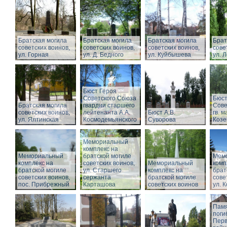
Братская могила
Братская могила
Братская могила
Брат
советских воинов,
советских воинов,
советских воинов,
сове
ул. Горная
ул. Д. Бедного
ул. Куйбышева
ул. 
Бюст Героя
Советского Союза
Бюст
Братская могила
гвардии старшего
Сове
советских воинов,
лейтенанта А.А.
Бюст А.В.
гв. м
ул. Ялтинская
Космодемьянского
Суворова
Козе
Мемориальный
комплекс на
Мемориальный
братской могиле
Мем
комплекс на
советских воинов,
Мемориальный
комп
братской могиле
ул. Старшего
комплекс на
брат
советских воинов,
сержанта
братской могиле
сове
пос. Прибрежный
Карташова
советских воинов
ул. 
Памя
поги
Перв