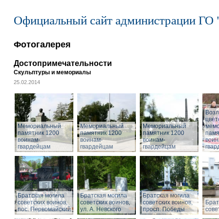
Официальный сайт администрации ГО 
Фотогалерея
Достопримечательности
Скульптуры и мемориалы
25.02.2014
Воз
цвет
Мемориальный
Мемориальный
Мемориальный
мем
памятник 1200
памятник 1200
памятник 1200
памя
воинам-
воинам-
воинам-
воин
гвардейцам
гвардейцам
гвардейцам
гвар
Братская могила
Братская могила
Братская могила
советских воинов,
советских воинов,
советских воинов,
Брат
пос. Первомайский
ул. А. Невского
просп. Победы
сове