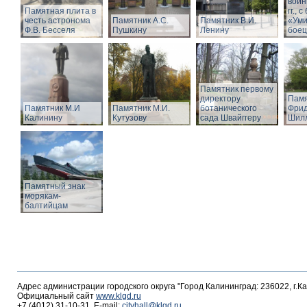
войн
Памятная плита в
гг.,
честь астронома
Памятник А.С.
Памятник В.И.
«Ум
Ф.В. Бесселя
Пушкину
Ленину
боец
Памятник первому
директору
Памя
Памятник М.И
Памятник М.И.
ботанического
Фрид
Калинину
Кутузову
сада Швайггеру
Шил
Памятный знак
морякам-
балтийцам
Адрес администрации городского округа "Город Калининград: 236022, г.К
Официальный сайт
www.klgd.ru
+7 (4012) 31-10-31, E-mail:
cityhall@klgd.ru