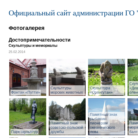
Официальный сайт администрации ГО 
Фотогалерея
Достопримечательности
Скульптуры и мемориалы
25.02.2014
Скул
Скульптуры
Скульптура
«Дев
Фонтан «Путти»
морских животных
«Орангутан»
олен
Памятный знак
рыбакам-
Памятный знак
пионерам
Памя
советско-польской
океанического
моря
Парк скульптур
дружбы
лова
балт