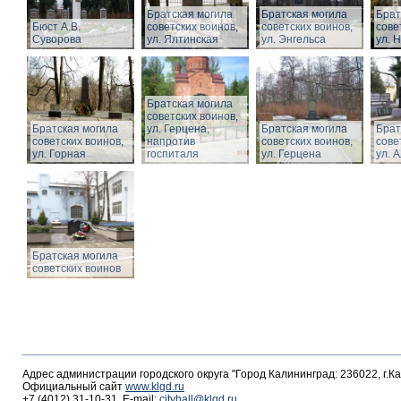
Братская могила
Братская могила
Брат
Бюст А.В.
советских воинов,
советских воинов,
сове
Суворова
ул. Ялтинская
ул. Энгельса
ул. 
Братская могила
советских воинов,
Братская могила
ул. Герцена,
Братская могила
Брат
советских воинов,
напротив
советских воинов,
сове
ул. Горная
госпиталя
ул. Герцена
ул. 
Братская могила
советских воинов
Адрес администрации городского округа "Город Калининград: 236022, г.К
Официальный сайт
www.klgd.ru
+7 (4012) 31-10-31, E-mail:
cityhall@klgd.ru