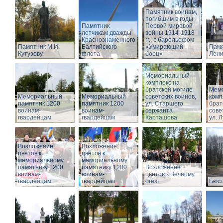
Памятник воинам,
погибшим в годы
Памятник
Первой мировой
летчикам дважды
войны 1914-1918
Краснознаменного
гг., с барельефом
Памятник М.И.
Балтийского
«Умирающий
Памя
Кутузову
флота
боец»
Лени
Мемориальный
комплекс на
братской могиле
Мем
Мемориальный
Мемориальный
советских воинов,
комп
памятник 1200
памятник 1200
ул. Старшего
брат
воинам-
воинам-
сержанта
сове
гвардейцам
гвардейцам
Карташова
ул. 
Возложение
Возложение
цветов к
цветов к
мемориальному
мемориальному
памятнику 1200
памятнику 1200
Возложение
воинам-
воинам-
цветов к Вечному
гвардейцам
гвардейцам
огню
Бюст