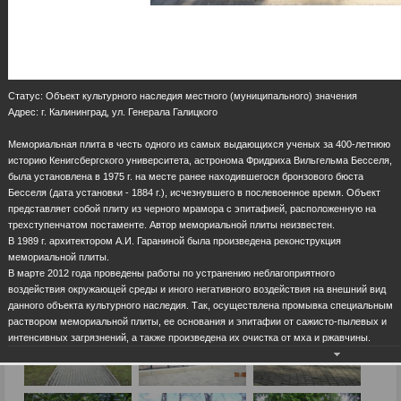
Статус: Объект культурного наследия местного (муниципального) значения
Адрес: г. Калининград, ул. Генерала Галицкого
Мемориальная плита в честь одного из самых выдающихся ученых за 400-летнюю
историю Кенигсбергского университета, астронома Фридриха Вильгельма Бесселя,
была установлена в 1975 г. на месте ранее находившегося бронзового бюста
Бесселя (дата установки - 1884 г.), исчезнувшего в послевоенное время. Объект
представляет собой плиту из черного мрамора с эпитафией, расположенную на
трехступенчатом постаменте. Автор мемориальной плиты неизвестен.
В 1989 г. архитектором А.И. Гараниной была произведена реконструкция
мемориальной плиты.
В марте 2012 года проведены работы по устранению неблагоприятного
воздействия окружающей среды и иного негативного воздействия на внешний вид
данного объекта культурного наследия. Так, осуществлена промывка специальным
раствором мемориальной плиты, ее основания и эпитафии от сажисто-пылевых и
интенсивных загрязнений, а также произведена их очистка от мха и ржавчины.