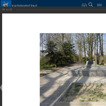
КАЛИНИНГРАД
36
из
62
Город Калининград
›
Город
›
Фотогалерея
›
Скульптуры и мемориалы
Фотогалерея
Достопримечательности
Скульптуры и мемориалы
25.02.2014