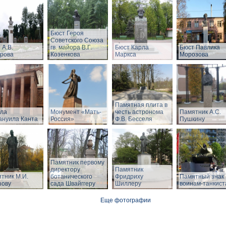
Бюст Героя
Советского Союза
 А.В.
гв. майора В.Г.
Бюст Карла
Бюст Павлика
рова
Козенкова
Маркса
Морозова
Памятная плита в
ла
Монумент «Мать-
честь астронома
Памятник А.С.
нуила Канта
Россия»
Ф.В. Бесселя
Пушкину
Памятник первому
директору
Памятник
тник М.И.
ботанического
Фридриху
Памятный знак
зову
сада Швайггеру
Шиллеру
воинам-танкист
Еще фотографии