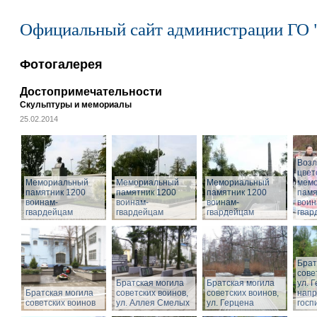
Официальный сайт администрации ГО 
Фотогалерея
Достопримечательности
Скульптуры и мемориалы
25.02.2014
Воз
цвет
Мемориальный
Мемориальный
Мемориальный
мем
памятник 1200
памятник 1200
памятник 1200
памя
воинам-
воинам-
воинам-
воин
гвардейцам
гвардейцам
гвардейцам
гвар
Брат
сове
Братская могила
Братская могила
ул. 
Братская могила
советских воинов,
советских воинов,
напр
советских воинов
ул. Аллея Смелых
ул. Герцена
госп