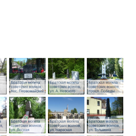
Братская могила
Братская могила
Братская могила
советских воинов,
советских воинов,
советских воинов,
пос. Первомайский
ул. А. Невского
просп. Победы
а
Братская могила
Братская могила
Братская могила
в,
советских воинов,
советских воинов,
советских воинов,
ул. Лесная
ул. Нарвская
ул. Тельмана