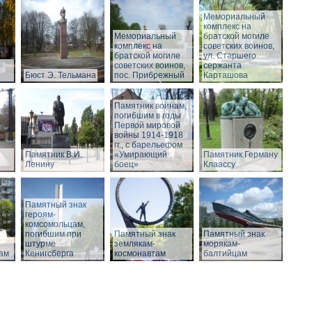
Мемориальный
комплекс на
Мемориальный
братской могиле
комплекс на
советских воинов,
братской могиле
ул. Старшего
советских воинов,
сержанта
Бюст Э. Тельмана
пос. Прибрежный
Карташова
Памятник воинам,
погибшим в годы
Первой мировой
войны 1914-1918
гг., с барельефом
Памятник В.И.
«Умирающий
Памятник Герману
Ленину
боец»
Клаассу
Памятный знак
героям-
комсомольцам,
погибшим при
Памятный знак
Памятный знак
штурме
землякам-
морякам-
ам
Кенигсберга
космонавтам
балтийцам