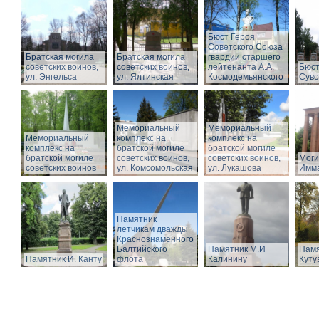
Бюст Героя
Советского Союза
Братская могила
Братская могила
гвардии старшего
советских воинов,
советских воинов,
лейтенанта А.А.
Бюст
ул. Энгельса
ул. Ялтинская
Космодемьянского
Суво
Мемориальный
Мемориальный
Мемориальный
комплекс на
комплекс на
комплекс на
братской могиле
братской могиле
братской могиле
советских воинов,
советских воинов,
Моги
советских воинов
ул. Комсомольская
ул. Лукашова
Имма
Памятник
летчикам дважды
Краснознаменного
Балтийского
Памятник М.И
Памя
Памятник И. Канту
флота
Калинину
Куту