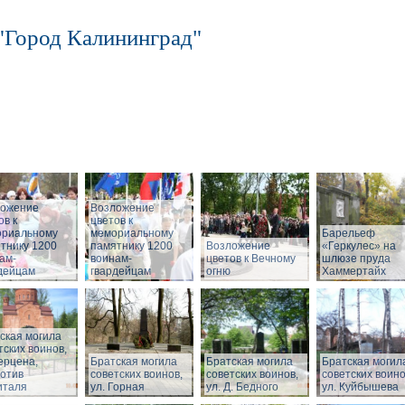
"Город Калининград"
ложение
Возложение
ов к
цветов к
ориальному
мемориальному
Барельеф
тнику 1200
памятнику 1200
Возложение
«Геркулес» на
ам-
воинам-
цветов к Вечному
шлюзе пруда
дейцам
гвардейцам
огню
Хаммертайх
ская могила
тских воинов,
Герцена,
Братская могила
Братская могила
Братская могил
отив
советских воинов,
советских воинов,
советских воино
италя
ул. Горная
ул. Д. Бедного
ул. Куйбышева