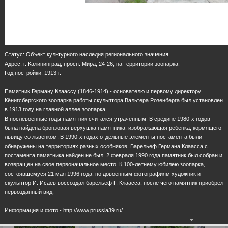
Статус: Объект культурного наследия регионального значения
Адрес: г. Калининград, просп. Мира, 24-26, на территории зоопарка.
Год постройки: 1913 г.
Памятник Герману Клаассу (1846-1914) - основателю и первому директору
Кёнигсбергского зоопарка работы скульптора Вальтера Розенберга был установлен
в 1913 году на главной аллее зоопарка.
В послевоенные годы памятник считался утраченным. В средине 1980-х годов
была найдена бронзовая верхушка памятника, изображающая ребенка, кормящего
львицу со львенком. В 1990-х годах отдельные элементы постамента были
обнаружены на территориях разных особняков. Барельеф Германа Клаасса с
постамента памятника найден не был. 2 февраля 1990 года памятник был собран и
возвращен на свое первоначальное место. К 100-летнему юбилею зоопарка,
состоявшемуся 21 мая 1996 года, по довоенным фотографиям художник и
скульптор И. Исаев воссоздал барельеф Г. Клаасса, после чего памятник приобрел
первозданный вид.
Информация и фото - http://www.prussia39.ru/