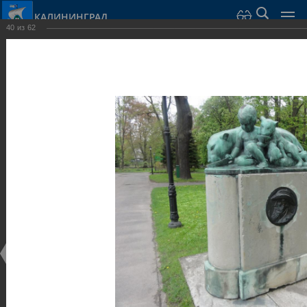
КАЛИНИНГРАД
40
из
62
Город Калининград
›
Город
›
Фотогалерея
›
Скульптуры и мемориалы
Фотогалерея
Достопримечательности
Скульптуры и мемориалы
25.02.2014