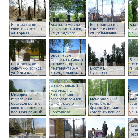
Братская могила
Братская могила
Братская могила
Брат
советских воинов,
советских воинов,
советских воинов,
сове
ул. Горная
ул. Д. Бедного
ул. Куйбышева
ул. 
Бюст Героя
Советского Союза
Бюст
Братская могила
гвардии старшего
Сове
советских воинов,
лейтенанта А.А.
Бюст А.В.
гв. м
ул. Ялтинская
Космодемьянского
Суворова
Козе
Мемориальный
комплекс на
Мемориальный
братской могиле
Мем
комплекс на
советских воинов,
Мемориальный
комп
братской могиле
ул. Старшего
комплекс на
брат
советских воинов,
сержанта
братской могиле
сове
пос. Прибрежный
Карташова
советских воинов
ул. 
Памя
поги
Перв