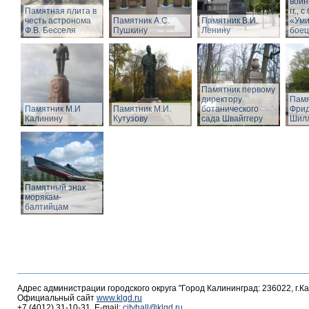
войн
Памятная плита в
гг.,
честь астронома
Памятник А.С.
Памятник В.И.
«Ум
Ф.В. Бесселя
Пушкину
Ленину
боец
Памятник первому
директору
Памя
Памятник М.И
Памятник М.И.
ботанического
Фрид
Калинину
Кутузову
сада Швайггеру
Шил
Памятный знак
морякам-
балтийцам
Адрес администрации городского округа "Город Калининград: 236022, г.К
Официальный сайт
www.klgd.ru
+7 (4012) 31-10-31, E-mail:
cityhall@klgd.ru