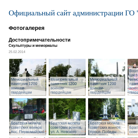
Официальный сайт администрации ГО 
Фотогалерея
Достопримечательности
Скульптуры и мемориалы
25.02.2014
Воз
цвет
Мемориальный
Мемориальный
Мемориальный
мем
памятник 1200
памятник 1200
памятник 1200
памя
воинам-
воинам-
воинам-
воин
гвардейцам
гвардейцам
гвардейцам
гвар
Братская могила
Братская могила
Братская могила
советских воинов,
советских воинов,
советских воинов,
Брат
пос. Первомайский
ул. А. Невского
просп. Победы
сове