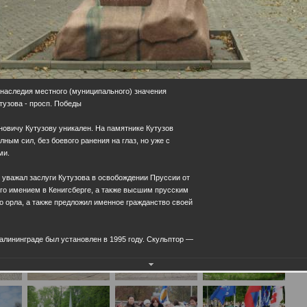
 наследия местного (муниципального) значения
утузова - просп. Победы
овичу Кутузову уникален. На памятнике Кутузов
ным сил, без боевого ранения на глаз, но уже с
ми.
ь уважал заслуги Кутузова в освобождении Пруссии от
его имением в Кенигсберге, а также высшим прусским
 орла, а также предложил именное гражданство своей
Калининграде был установлен в 1995 году. Скульптор —