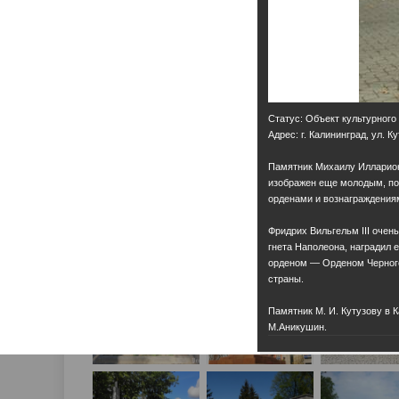
Статус: Объект культурного
Адрес: г. Калининград, ул. К
Памятник Михаилу Илларион
изображен еще молодым, пол
орденами и вознаграждения
Фридрих Вильгельм III очен
гнета Наполеона, наградил 
орденом — Орденом Черного
страны.
Памятник М. И. Кутузову в 
М.Аникушин.