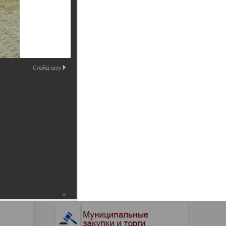
Промышленные здания и
сооружения
Мосты
Слайд-шоу: