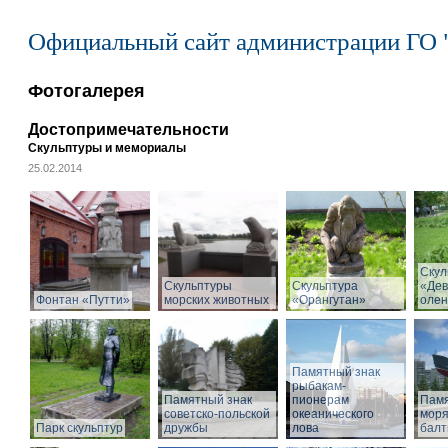
Официальный сайт администрации ГО 
Фотогалерея
Достопримечательности
Скульптуры и мемориалы
25.02.2014
Скул
Скульптуры
Скульптура
«Дев
Фонтан «Путти»
морских животных
«Орангутан»
олен
Памятный знак
рыбакам-
Памятный знак
пионерам
Памя
советско-польской
океанического
моря
Парк скульптур
дружбы
лова
балт