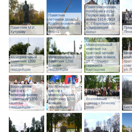
Памятник воинам,
погибшим в годы
Памятник
Первой мировой
летчикам дважды
войны 1914-1918
Краснознаменного
гг., с барельефом
Памятник М.И.
Балтийского
«Умирающий
Памя
Кутузову
флота
боец»
Лени
Мемориальный
комплекс на
братской могиле
Мем
Мемориальный
Мемориальный
советских воинов,
комп
памятник 1200
памятник 1200
ул. Старшего
брат
воинам-
воинам-
сержанта
сове
гвардейцам
гвардейцам
Карташова
ул. 
Возложение
Возложение
цветов к
цветов к
мемориальному
мемориальному
памятнику 1200
памятнику 1200
Возложение
воинам-
воинам-
цветов к Вечному
гвардейцам
гвардейцам
огню
Бюст