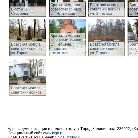
Братская могила
Братская могила
Брат
Бюст А.В.
советских воинов,
советских воинов,
сове
Суворова
ул. Ялтинская
ул. Энгельса
ул. 
Братская могила
советских воинов,
Братская могила
ул. Герцена,
Братская могила
Брат
советских воинов,
напротив
советских воинов,
сове
ул. Горная
госпиталя
ул. Герцена
ул. 
Братская могила
советских воинов
Адрес администрации городского округа "Город Калининград: 236022, г.К
Официальный сайт
www.klgd.ru
+7 (4012) 31-10-31, E-mail:
cityhall@klgd.ru