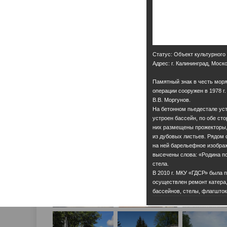
Статус: Объект культурного
Адрес: г. Калининград, Моско
Памятный знак в честь моря
операции сооружен в 1978 г.
В.В. Моргунов.
На бетонном пьедестале ус
устроен бассейн, по обе ст
них размещены прожекторы,
из дубовых листьев. Рядом
на ней барельефное изобра
высечены слова: «Родина п
стела.
В 2010 г. МКУ «ГДСР» была 
осуществлен ремонт катера,
бассейнов, стелы, флагшток