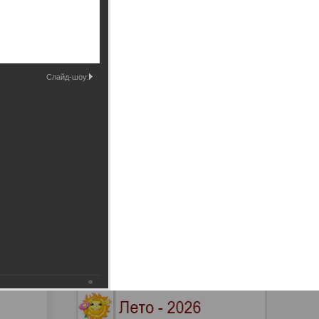
Промышленные здания и
сооружения
Мосты
Слайд-шоу: