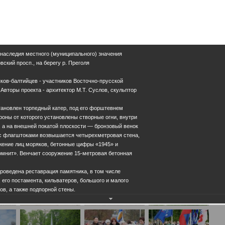
 наследия местного (муниципального) значения
вский просп., на берегу р. Преголя
ков-балтийцев - участников Восточно-прусской
 Авторы проекта - архитектор М.Т. Суслов, скульптор
тановлен торпедный катер, под его форштевнем
ороны от которого установлены створные огни, внутри
 а на внешней покатой плоскости — бронзовый венок
 с флагштоками возвышается четырехметровая стена,
жение лиц моряков, бетонные цифры «1945» и
омнит». Венчает сооружение 15-метровая бетонная
проведена реставрация памятника, в том числе
 его постамента, кильватеров, большого и малого
ов, а также подпорной стены.