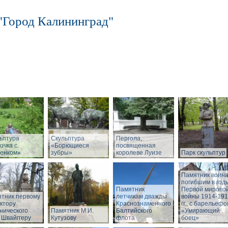
"Город Калининград"
ьптура
Скульптура
Пергола,
очка с
«Борющиеся
посвященная
енком»
зубры»
королеве Луизе
Парк скульптур
Памятник воина
погибшим в год
Памятник
Первой мирово
тник первому
летчикам дважды
войны 1914-19
ктору
Краснознаменного
гг., с барельеф
нического
Памятник М.И.
Балтийского
«Умирающий
 Швайггеру
Кутузову
флота
боец»