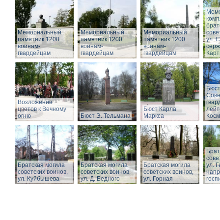
Мем
комп
брат
Мемориальный
Мемориальный
Мемориальный
сове
памятник 1200
памятник 1200
памятник 1200
ул. 
воинам-
воинам-
воинам-
серж
гвардейцам
гвардейцам
гвардейцам
Кар
Бюст
Сове
Возложение
гвар
цветов к Вечному
Бюст Карла
лейт
огню
Бюст Э. Тельмана
Маркса
Косм
Брат
сове
Братская могила
Братская могила
Братская могила
ул. 
советских воинов,
советских воинов,
советских воинов,
напр
ул. Куйбышева
ул. Д. Бедного
ул. Горная
госп