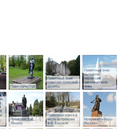
Памятный знак
рыбакам-
Памятный знак
пионерам
советско-польской
океанического
Парк скульптур
дружбы
лова
м,
ы
й
18
ом
Памятная плита в
Памятник В.И.
честь астронома
Монумент «Мать-
Ленину
Ф.В. Бесселя
Россия»