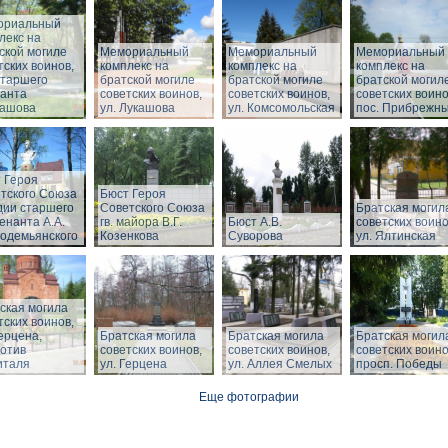
ориальный
лекс на
ской могиле
Мемориальный
Мемориальный
Мемориальный
тских воинов,
комплекс на
комплекс на
комплекс на
Старшего
братской могиле
братской могиле
братской могил
анта
советских воинов,
советских воинов,
советских воино
ташова
ул. Лукашова
ул. Комсомольская
пос. Прибрежн
 Героя
тского Союза
Бюст Героя
дии старшего
Советского Союза
Братская могил
енанта А.А.
гв. майора В.Г.
Бюст А.В.
советских воино
одемьянского
Козенкова
Суворова
ул. Ялтинская
ская могила
тских воинов,
Герцена,
Братская могила
Братская могила
Братская могил
отив
советских воинов,
советских воинов,
советских воино
италя
ул. Герцена
ул. Аллея Смелых
просп. Победы
Еще фотографии