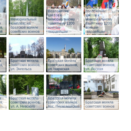
Возложение
Возложение
цветов к
цветов к
Мемориальный
мемориальному
мемориальному
е
комплекс на
памятнику 1200
памятнику 1200
в,
братской могиле
воинам-
воинам-
ый
советских воинов
гвардейцам
гвардейцам
а
Братская могила
Братская могила
Братская могила
в,
советских воинов,
советских воинов,
советских воинов,
ул. Энгельса
ул. Нарвская
ул. Лесная
а
Братская могила
Братская могила
в,
советских воинов,
советских воинов,
Братская могила
ул. А. Невского
пос. Первомайский
советских воинов