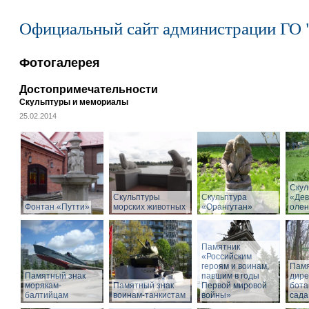
Официальный сайт администрации ГО 
Фотогалерея
Достопримечательности
Скульптуры и мемориалы
25.02.2014
Скул
Скульптуры
Скульптура
«Дев
Фонтан «Путти»
морских животных
«Орангутан»
олен
Памятник
«Российским
героям и воинам,
Памя
Памятный знак
павшим в годы
дире
морякам-
Памятный знак
Первой мировой
бота
балтийцам
воинам-танкистам
войны»
сада