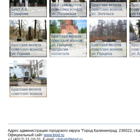
Братская могила
Братская могила
Брат
Бюст А.В.
советских воинов,
советских воинов,
сове
Суворова
ул. Ялтинская
ул. Энгельса
ул. 
Братская могила
советских воинов,
Братская могила
ул. Герцена,
Братская могила
Брат
советских воинов,
напротив
советских воинов,
сове
ул. Горная
госпиталя
ул. Герцена
ул. 
Братская могила
советских воинов
Адрес администрации городского округа "Город Калининград: 236022, г.К
Официальный сайт
www.klgd.ru
+7 (4012) 31-10-31, E-mail:
cityhall@klgd.ru