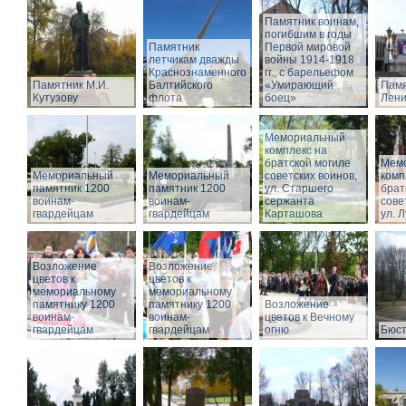
Памятник воинам,
погибшим в годы
Памятник
Первой мировой
летчикам дважды
войны 1914-1918
Краснознаменного
гг., с барельефом
Памятник М.И.
Балтийского
«Умирающий
Памя
Кутузову
флота
боец»
Лени
Мемориальный
комплекс на
братской могиле
Мем
Мемориальный
Мемориальный
советских воинов,
комп
памятник 1200
памятник 1200
ул. Старшего
брат
воинам-
воинам-
сержанта
сове
гвардейцам
гвардейцам
Карташова
ул. 
Возложение
Возложение
цветов к
цветов к
мемориальному
мемориальному
памятнику 1200
памятнику 1200
Возложение
воинам-
воинам-
цветов к Вечному
гвардейцам
гвардейцам
огню
Бюст