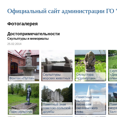
Официальный сайт администрации ГО 
Фотогалерея
Достопримечательности
Скульптуры и мемориалы
25.02.2014
Скул
Скульптуры
Скульптура
«Дев
Фонтан «Путти»
морских животных
«Орангутан»
олен
Памятный знак
рыбакам-
Памятный знак
пионерам
Памя
советско-польской
океанического
моря
Парк скульптур
дружбы
лова
балт