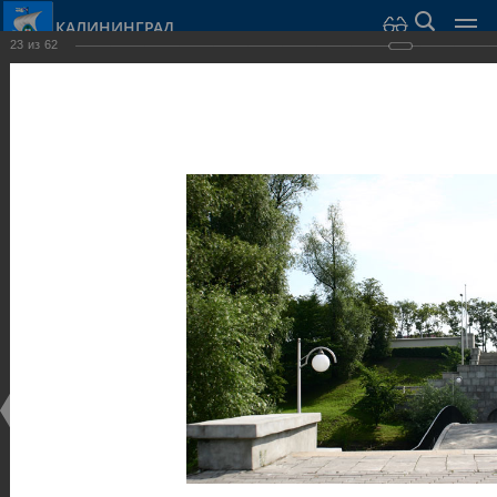
КАЛИНИНГРАД
23
из
62
Город Калининград
›
Город
›
Фотогалерея
›
Скульптуры и мемориалы
Фотогалерея
Достопримечательности
Скульптуры и мемориалы
25.02.2014