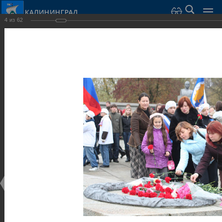
КАЛИНИНГРАД
4
из
62
Город Калининград
›
Город
›
Фотогалерея
›
Скульптуры и мемориалы
Фотогалерея
Достопримечательности
Скульптуры и мемориалы
25.02.2014