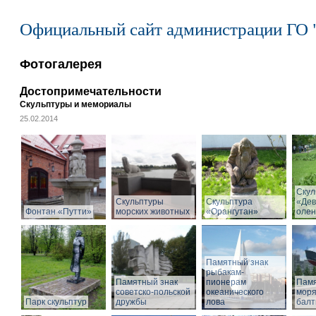
Официальный сайт администрации ГО 
Фотогалерея
Достопримечательности
Скульптуры и мемориалы
25.02.2014
Скул
Скульптуры
Скульптура
«Дев
Фонтан «Путти»
морских животных
«Орангутан»
олен
Памятный знак
рыбакам-
Памятный знак
пионерам
Памя
советско-польской
океанического
моря
Парк скульптур
дружбы
лова
балт