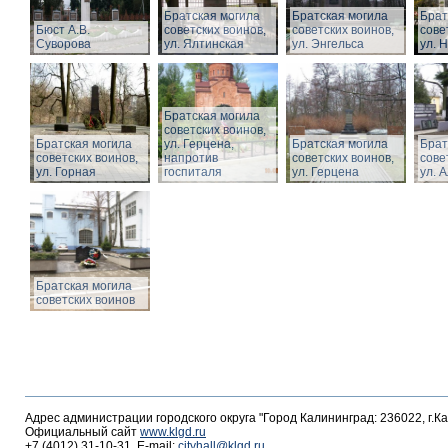
Братская могила
Братская могила
Брат
Бюст А.В.
советских воинов,
советских воинов,
сове
Суворова
ул. Ялтинская
ул. Энгельса
ул. 
Братская могила
советских воинов,
Братская могила
ул. Герцена,
Братская могила
Брат
советских воинов,
напротив
советских воинов,
сове
ул. Горная
госпиталя
ул. Герцена
ул. 
Братская могила
советских воинов
Адрес администрации городского округа "Город Калининград: 236022, г.К
Официальный сайт
www.klgd.ru
+7 (4012) 31-10-31, E-mail:
cityhall@klgd.ru