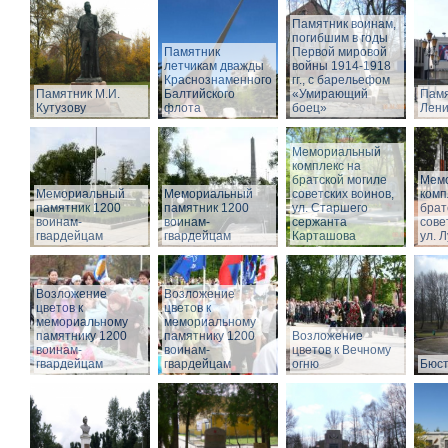
Памятник воинам,
погибшим в годы
Памятник
Первой мировой
летчикам дважды
войны 1914-1918
Краснознаменного
гг., с барельефом
Памятник М.И.
Балтийского
«Умирающий
Памя
Кутузову
флота
боец»
Лени
Мемориальный
комплекс на
братской могиле
Мем
Мемориальный
Мемориальный
советских воинов,
комп
памятник 1200
памятник 1200
ул. Старшего
брат
воинам-
воинам-
сержанта
сове
гвардейцам
гвардейцам
Карташова
ул. 
Возложение
Возложение
цветов к
цветов к
мемориальному
мемориальному
памятнику 1200
памятнику 1200
Возложение
воинам-
воинам-
цветов к Вечному
гвардейцам
гвардейцам
огню
Бюст