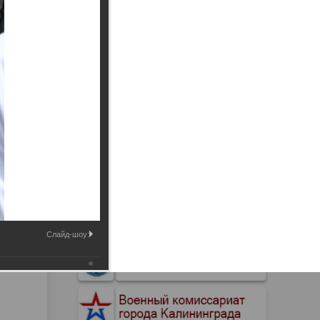
Промышленные здания и
сооружения
Мосты
Слайд-шоу: