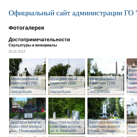
Официальный сайт администрации ГО 
Фотогалерея
Достопримечательности
Скульптуры и мемориалы
25.02.2014
Воз
цвет
Мемориальный
Мемориальный
Мемориальный
мем
памятник 1200
памятник 1200
памятник 1200
памя
воинам-
воинам-
воинам-
воин
гвардейцам
гвардейцам
гвардейцам
гвар
Братская могила
Братская могила
Братская могила
советских воинов,
советских воинов,
советских воинов,
Брат
пос. Первомайский
ул. А. Невского
просп. Победы
сове