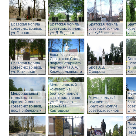
Братская могила
Братская могила
Братская могила
Брат
советских воинов,
советских воинов,
советских воинов,
сове
ул. Горная
ул. Д. Бедного
ул. Куйбышева
ул. 
Бюст Героя
Советского Союза
Бюст
Братская могила
гвардии старшего
Сове
советских воинов,
лейтенанта А.А.
Бюст А.В.
гв. м
ул. Ялтинская
Космодемьянского
Суворова
Козе
Мемориальный
комплекс на
Мемориальный
братской могиле
Мем
комплекс на
советских воинов,
Мемориальный
комп
братской могиле
ул. Старшего
комплекс на
брат
советских воинов,
сержанта
братской могиле
сове
пос. Прибрежный
Карташова
советских воинов
ул. 
Памя
поги
Перв