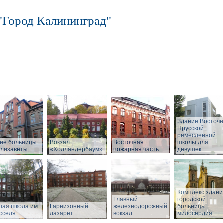
"Город Калининград"
Здание Восточн
Прусской
ремесленной
ие больницы
Вокзал
Восточная
школы для
Елизаветы
«Холландербаум»
пожарная часть
девушек
Комплекс здани
Главный
городской
ая школа им.
Гарнизонный
железнодорожный
больницы
сселя
лазарет
вокзал
милосердия