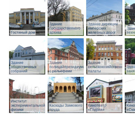
Здание
Здание дирекции
Государственного
имперских
Здан
Гостиный дом
архива
железных дорог
техн
Здание
Здание
Здание
общественных
полицайпрезидиума
сельскохозяйственной
Здан
собраний
с рельефами
палаты
заня
Институт
экспериментальной
Каскады Замкового
Кинотеатр
Кино
физики
пруда
«Глория»
«Ска