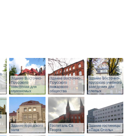
о-
Здание Восточно-
Здание Восточно-
Здание Восточно-
Прусского
Прусского
прусского учебного
заведения для
пожарного
заведения для
глухонемых
общества
слепых
й
Здание городского
Госпиталь Св.
Здание гостиницы
зала
Георга
«Парк-Отель»