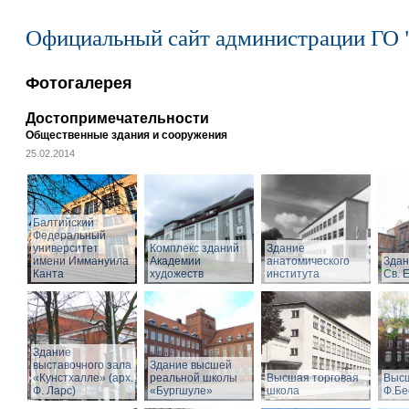
Официальный сайт администрации ГО 
Фотогалерея
Достопримечательности
Общественные здания и сооружения
25.02.2014
Балтийский
Федеральный
университет
Комплекс зданий
Здание
имени Иммануила
Академии
анатомического
Здан
Канта
художеств
института
Св. 
Здание
выставочного зала
Здание высшей
«Кунстхалле» (арх.
реальной школы
Высшая торговая
Высш
Ф. Ларс)
«Бургшуле»
школа
Ф.Бе