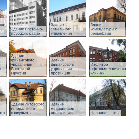
ное,
Здание
Здание
,
Здание Восточно-
земельного
комендатуры с
прусского радио
управления
рельефами
Здание
финансового
Здание
управления
финансового
Изолятор
х
Восточной
управления
офтальмологической
Пруссии
провинции
клиники
Здание литовского
Здание
генерального
медицинской
юта
консульства
поликлиники
Народная школа