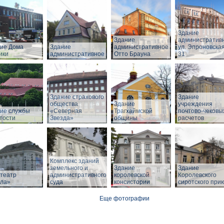
Здание
Здание
административ
ие Дома
Здание
административное
ул. Эпроновская
ики
административное
Отто Брауна
31
Здание страхового
Здание
общества
Здание
учреждения
ие службы
«Северная
Трагхаймской
почтово-чековы
тости
Звезда»
общины
расчетов
Комплекс зданий
земельного и
Здание
Здание
театр
административного
королевской
Королевского
ла»
суда
консистории
сиротского при
Еще фотографии