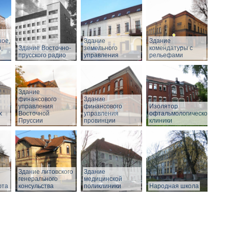
ное,
Здание
Здание
,
Здание Восточно-
земельного
комендатуры с
прусского радио
управления
рельефами
Здание
финансового
Здание
управления
финансового
Изолятор
х
Восточной
управления
офтальмологической
Пруссии
провинции
клиники
Здание литовского
Здание
генерального
медицинской
юта
консульства
поликлиники
Народная школа