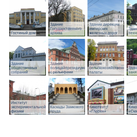
Здание
Здание дирекции
Государственного
имперских
Здан
Гостиный дом
архива
железных дорог
техн
Здание
Здание
Здание
общественных
полицайпрезидиума
сельскохозяйственной
Здан
собраний
с рельефами
палаты
заня
Институт
экспериментальной
Каскады Замкового
Кинотеатр
Кино
физики
пруда
«Глория»
«Ска