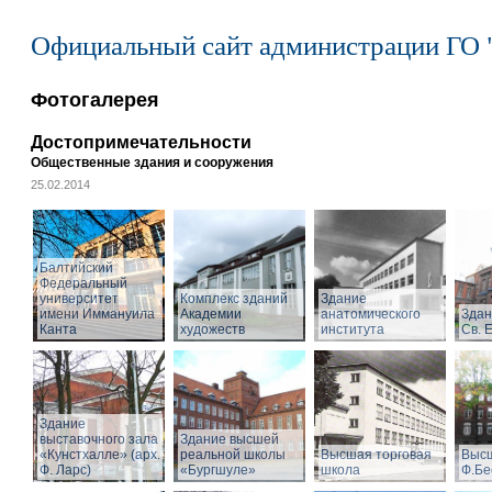
Официальный сайт администрации ГО 
Фотогалерея
Достопримечательности
Общественные здания и сооружения
25.02.2014
Балтийский
Федеральный
университет
Комплекс зданий
Здание
имени Иммануила
Академии
анатомического
Здан
Канта
художеств
института
Св. 
Здание
выставочного зала
Здание высшей
«Кунстхалле» (арх.
реальной школы
Высшая торговая
Высш
Ф. Ларс)
«Бургшуле»
школа
Ф.Бе