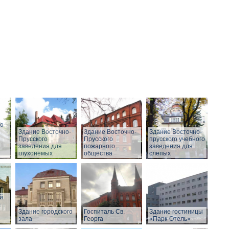
о-
Здание Восточно-
Здание Восточно-
Здание Восточно-
Прусского
Прусского
прусского учебного
заведения для
пожарного
заведения для
глухонемых
общества
слепых
й
Здание городского
Госпиталь Св.
Здание гостиницы
зала
Георга
«Парк-Отель»