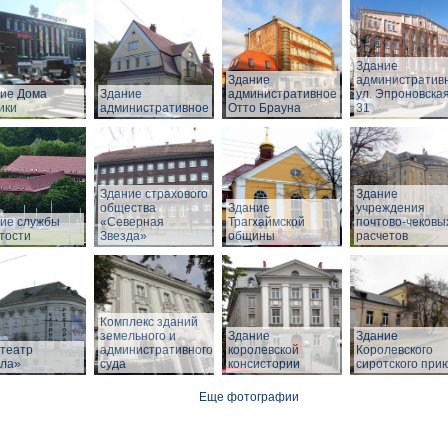
Здание
Здание
административ
ие Дома
Здание
административное
ул. Эпроновская
ики
административное
Отто Брауна
31
Здание страхового
Здание
общества
Здание
учреждения
ие службы
«Северная
Трагхаймской
почтово-чековы
тости
Звезда»
общины
расчетов
Комплекс зданий
земельного и
Здание
Здание
театр
административного
королевской
Королевского
ла»
суда
консистории
сиротского при
Еще фотографии