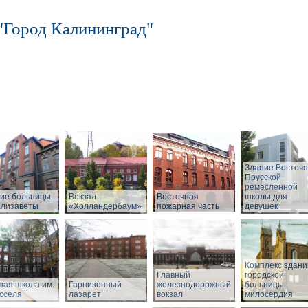
"Город Калининград"
Здание Восточн
Прусской
ремесленной
ие больницы
Вокзал
Восточная
школы для
Елизаветы
«Холландербаум»
пожарная часть
девушек
Комплекс здани
Главный
городской
ая школа им.
Гарнизонный
железнодорожный
больницы
сселя
лазарет
вокзал
милосердия