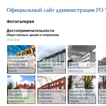
Официальный сайт администрации ГО 
Фотогалерея
Достопримечательности
Общественные здания и сооружения
25.02.2014
Балтийский
Федеральный
университет
Комплекс зданий
Здание
имени Иммануила
Академии
анатомического
Здан
Канта
художеств
института
Св. 
Здание Восточно-
Здание Восточно-
Здание Восточно-
Здан
Прусского
Прусского
прусского учебного
выст
заведения для
пожарного
заведения для
«Кун
глухонемых
общества
слепых
Ф. Л