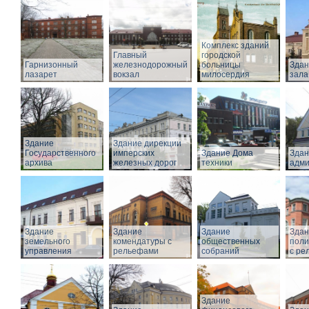
Комплекс зданий
Главный
городской
Гарнизонный
железнодорожный
больницы
Здан
лазарет
вокзал
милосердия
зала
Здание
Здание дирекции
Государственного
имперских
Здание Дома
Здан
архива
железных дорог
техники
адми
Здание
Здание
Здание
Здан
земельного
комендатуры с
общественных
поли
управления
рельефами
собраний
с ре
Здание