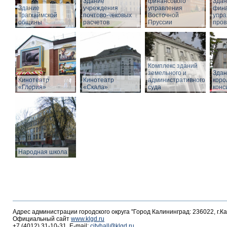
Здание
финансового
Здан
Здание
учреждения
управления
фина
Трагхаймской
почтово-чековых
Восточной
упра
общины
расчетов
Пруссии
пров
Комплекс зданий
земельного и
Здан
Кинотеатр
Кинотеатр
административного
коро
«Глория»
«Скала»
суда
конс
Народная школа
Адрес администрации городского округа "Город Калининград: 236022, г.К
Официальный сайт
www.klgd.ru
+7 (4012) 31-10-31, E-mail:
cityhall@klgd.ru