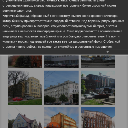
ступенчатым фронтоном лестничная клетка. Окна в этой части узкие,
стремящиеся вверх, а сразу над входом повторяется более скромный сюжет
верхнего фронтона.
Кирпичный фасад, обращенный к юго-востоку, выполнен из красного клинкера,
который книзу приобретает темно-бордовый оттенок. Над верхним рядом арочных
окон, сгруппированных попарно, его украшает полуциркульный фриз, а затем
начинается невысокая мансардная крыша. Окна подчеркиваются орнаментами в
виде ряда вертикальных углублений или ромбовидного переплетения. На почти
«слепых» торцах под крышей все также вьется декоративный фриз. С обратной
стороны – пристройка, где находятся служебные и ремонтные помещения.