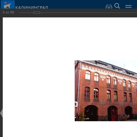
КАЛИНИНГРАД
6
из
89
Город Калининград
›
Город
›
Фотогалерея
›
Общественные здания и сооружения
Фотогалерея
Достопримечательности
Общественные здания и сооружения
25.02.2014