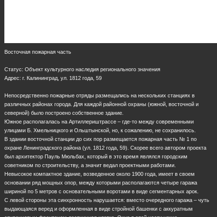
Восточная пожарная часть
Статус: Объект культурного наследия регионального значения
Адрес: г. Калининград, ул. 1812 года, 59
Непосредственно пожарные отряды размещались на нескольких станциях в
различных районах города. Для каждой районной охраны (южной, восточной и
северной) было построено собственное здание.
Южное располагалась на Артиллериштрассе – где-то между современными
улицами Б. Хмельницкого и Ольштынской, но, к сожалению, не сохранилось.
В здании восточной станции до сих пор размещается пожарная часть № 1 по
охране Ленинградского района (ул. 1812 года, 59). Скорее всего автором проекта
был архитектор Пауль Мюльбах, который в это время являлся городским
советником по строительству, а значит ведал проектными работами.
Невысокое компактное здание, возведенное около 1900 года, имеет в своем
основании ряд мощных опор, между которыми располагаются четыре гаража
шириной по 5 метров с основательными воротами в виде сегментарных арок.
С левой стороны эта синхронность нарушается: вместо очередного гаража – чуть
выдающаяся веред и оформленная в виде стройной башенки с аккуратным