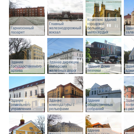
Комплекс зданий
Главный
городской
Гарнизонный
железнодорожный
больницы
Здан
лазарет
вокзал
милосердия
зала
Здание
Здание дирекции
Государственного
имперских
Здание Дома
Здан
архива
железных дорог
техники
адми
Здание
Здание
Здание
Здан
земельного
комендатуры с
общественных
поли
управления
рельефами
собраний
с ре
Здание