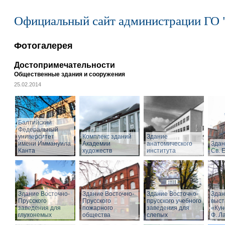
Официальный сайт администрации ГО 
Фотогалерея
Достопримечательности
Общественные здания и сооружения
25.02.2014
Балтийский
Федеральный
университет
Комплекс зданий
Здание
имени Иммануила
Академии
анатомического
Здан
Канта
художеств
института
Св. 
Здание Восточно-
Здание Восточно-
Здание Восточно-
Здан
Прусского
Прусского
прусского учебного
выст
заведения для
пожарного
заведения для
«Кун
глухонемых
общества
слепых
Ф. Л