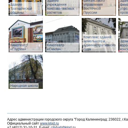
Здание
финансового
Здан
Здание
учреждения
управления
фина
Трагхаймской
почтово-чековых
Восточной
упра
общины
расчетов
Пруссии
пров
Комплекс зданий
земельного и
Здан
Кинотеатр
Кинотеатр
административного
коро
«Глория»
«Скала»
суда
конс
Народная школа
Адрес администрации городского округа "Город Калининград: 236022, г.К
Официальный сайт
www.klgd.ru
+7 (4012) 31-10-31, E-mail:
cityhall@klgd.ru