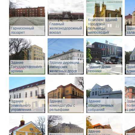
Комплекс зданий
Главный
городской
Гарнизонный
железнодорожный
больницы
Здан
лазарет
вокзал
милосердия
зала
Здание
Здание дирекции
Государственного
имперских
Здание Дома
Здан
архива
железных дорог
техники
адми
Здание
Здание
Здание
Здан
земельного
комендатуры с
общественных
поли
управления
рельефами
собраний
с ре
Здание