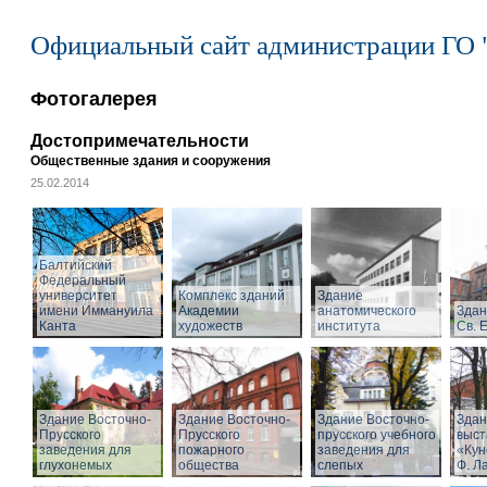
Официальный сайт администрации ГО 
Фотогалерея
Достопримечательности
Общественные здания и сооружения
25.02.2014
Балтийский
Федеральный
университет
Комплекс зданий
Здание
имени Иммануила
Академии
анатомического
Здан
Канта
художеств
института
Св. 
Здание Восточно-
Здание Восточно-
Здание Восточно-
Здан
Прусского
Прусского
прусского учебного
выст
заведения для
пожарного
заведения для
«Кун
глухонемых
общества
слепых
Ф. Л