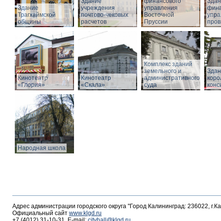
Здание
финансового
Здан
Здание
учреждения
управления
фина
Трагхаймской
почтово-чековых
Восточной
упра
общины
расчетов
Пруссии
пров
Комплекс зданий
земельного и
Здан
Кинотеатр
Кинотеатр
административного
коро
«Глория»
«Скала»
суда
конс
Народная школа
Адрес администрации городского округа "Город Калининград: 236022, г.К
Официальный сайт
www.klgd.ru
+7 (4012) 31-10-31, E-mail:
cityhall@klgd.ru