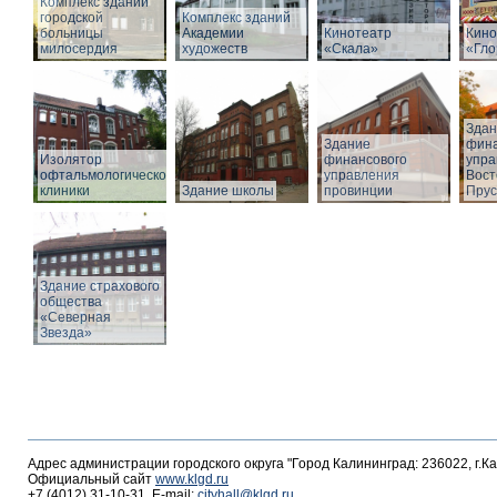
Комплекс зданий
городской
Комплекс зданий
больницы
Академии
Кинотеатр
Кино
милосердия
художеств
«Скала»
«Гло
Здан
Здание
фина
Изолятор
финансового
упра
офтальмологической
управления
Вост
клиники
Здание школы
провинции
Прус
Здание страхового
общества
«Северная
Звезда»
Адрес администрации городского округа "Город Калининград: 236022, г.К
Официальный сайт
www.klgd.ru
+7 (4012) 31-10-31, E-mail:
cityhall@klgd.ru