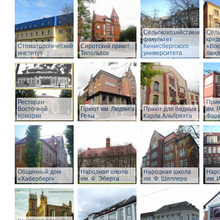
Сельскохозяйственный
Сель
факультет
кред
Стоматологический
Сиротский приют
Кенигсбергского
«Вос
институт
Типольтов
университета
лан
Ресторан
Прию
Восточной
Приют им. Людвига
Приют для бедных
им. Р
ярмарки
Резы
Карла Альбрехта
Фар
Общинный дом
Народная школа
Народная школа
Наро
«Хаберберг»
им. Ф. Эберта
им. Ф. Шиллера
им. 