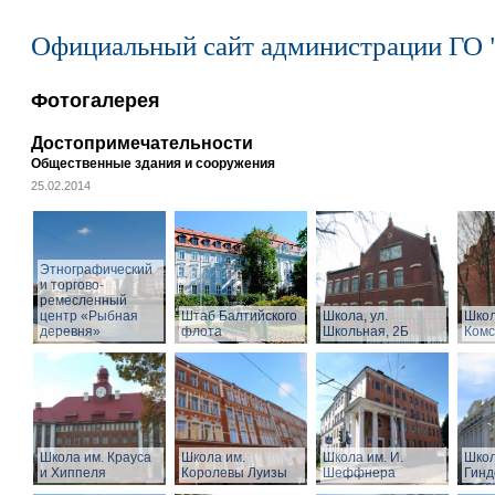
Официальный сайт администрации ГО 
Фотогалерея
Достопримечательности
Общественные здания и сооружения
25.02.2014
Этнографический
и торгово-
ремесленный
центр «Рыбная
Штаб Балтийского
Школа, ул.
Школ
деревня»
флота
Школьная, 2Б
Комс
Школа им. Крауса
Школа им.
Школа им. И.
Школ
и Хиппеля
Королевы Луизы
Шеффнера
Гинд