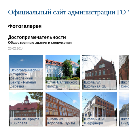
Официальный сайт администрации ГО 
Фотогалерея
Достопримечательности
Общественные здания и сооружения
25.02.2014
Этнографический
и торгово-
ремесленный
центр «Рыбная
Штаб Балтийского
Школа, ул.
Школ
деревня»
флота
Школьная, 2Б
Комс
Школа им. Крауса
Школа им.
Школа им. И.
Школ
и Хиппеля
Королевы Луизы
Шеффнера
Гинд