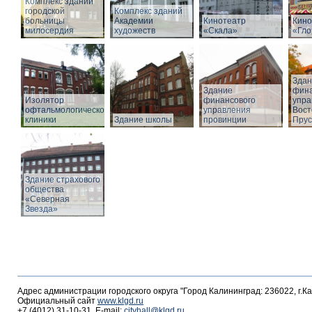
Комплекс зданий
городской
Комплекс зданий
больницы
Академии
Кинотеатр
Кино
милосердия
художеств
«Скала»
«Гло
Здан
Здание
фина
Изолятор
финансового
упра
офтальмологической
управления
Вост
клиники
Здание школы
провинции
Прус
Здание страхового
общества
«Северная
Звезда»
Адрес администрации городского округа "Город Калининград: 236022, г.К
Официальный сайт
www.klgd.ru
+7 (4012) 31-10-31, E-mail:
cityhall@klgd.ru