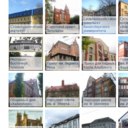
Сельскохозяйственный
Сель
факультет
кред
Стоматологический
Сиротский приют
Кенигсбергского
«Вос
институт
Типольтов
университета
лан
Ресторан
Прию
Восточной
Приют им. Людвига
Приют для бедных
им. Р
ярмарки
Резы
Карла Альбрехта
Фар
Общинный дом
Народная школа
Народная школа
Наро
«Хаберберг»
им. Ф. Эберта
им. Ф. Шиллера
им. 