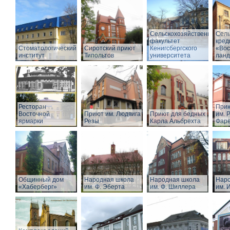
Сельскохозяйственный
Сель
факультет
кред
Стоматологический
Сиротский приют
Кенигсбергского
«Вос
институт
Типольтов
университета
лан
Ресторан
Прию
Восточной
Приют им. Людвига
Приют для бедных
им. Р
ярмарки
Резы
Карла Альбрехта
Фар
Общинный дом
Народная школа
Народная школа
Наро
«Хаберберг»
им. Ф. Эберта
им. Ф. Шиллера
им. 