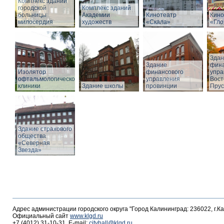
Комплекс зданий
городской
Комплекс зданий
больницы
Академии
Кинотеатр
Кино
милосердия
художеств
«Скала»
«Гло
Здан
Здание
фина
Изолятор
финансового
упра
офтальмологической
управления
Вост
клиники
Здание школы
провинции
Прус
Здание страхового
общества
«Северная
Звезда»
Адрес администрации городского округа "Город Калининград: 236022, г.К
Официальный сайт
www.klgd.ru
+7 (4012) 31-10-31, E-mail:
cityhall@klgd.ru