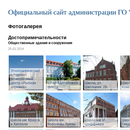
Официальный сайт администрации ГО 
Фотогалерея
Достопримечательности
Общественные здания и сооружения
25.02.2014
Этнографический
и торгово-
ремесленный
центр «Рыбная
Штаб Балтийского
Школа, ул.
Школ
деревня»
флота
Школьная, 2Б
Комс
Школа им. Крауса
Школа им.
Школа им. И.
Школ
и Хиппеля
Королевы Луизы
Шеффнера
Гинд