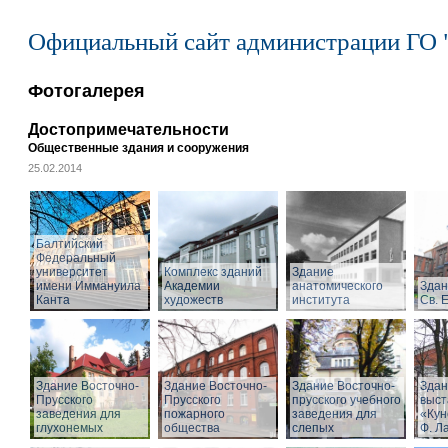
Официальный сайт администрации ГО 
Фотогалерея
Достопримечательности
Общественные здания и сооружения
25.02.2014
Балтийский
Федеральный
университет
Комплекс зданий
Здание
имени Иммануила
Академии
анатомического
Здан
Канта
художеств
института
Св. 
Здание Восточно-
Здание Восточно-
Здание Восточно-
Здан
Прусского
Прусского
прусского учебного
выст
заведения для
пожарного
заведения для
«Кун
глухонемых
общества
слепых
Ф. Л