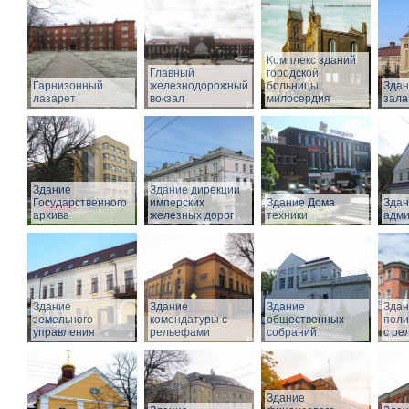
Комплекс зданий
Главный
городской
Гарнизонный
железнодорожный
больницы
Здан
лазарет
вокзал
милосердия
зала
Здание
Здание дирекции
Государственного
имперских
Здание Дома
Здан
архива
железных дорог
техники
адми
Здание
Здание
Здание
Здан
земельного
комендатуры с
общественных
поли
управления
рельефами
собраний
с ре
Здание