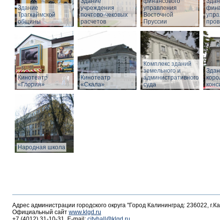
Здание
финансового
Здан
Здание
учреждения
управления
фина
Трагхаймской
почтово-чековых
Восточной
упра
общины
расчетов
Пруссии
пров
Комплекс зданий
земельного и
Здан
Кинотеатр
Кинотеатр
административного
коро
«Глория»
«Скала»
суда
конс
Народная школа
Адрес администрации городского округа "Город Калининград: 236022, г.К
Официальный сайт
www.klgd.ru
+7 (4012) 31-10-31, E-mail:
cityhall@klgd.ru