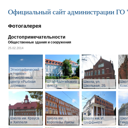
Официальный сайт администрации ГО 
Фотогалерея
Достопримечательности
Общественные здания и сооружения
25.02.2014
Этнографический
и торгово-
ремесленный
центр «Рыбная
Штаб Балтийского
Школа, ул.
Школ
деревня»
флота
Школьная, 2Б
Комс
Школа им. Крауса
Школа им.
Школа им. И.
Школ
и Хиппеля
Королевы Луизы
Шеффнера
Гинд