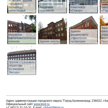
Комплекс зданий
городской
Комплекс зданий
больницы
Академии
Кинотеатр
Кино
милосердия
художеств
«Скала»
«Гло
Здан
Здание
фина
Изолятор
финансового
упра
офтальмологической
управления
Вост
клиники
Здание школы
провинции
Прус
Здание страхового
общества
«Северная
Звезда»
Адрес администрации городского округа "Город Калининград: 236022, г.К
Официальный сайт
www.klgd.ru
+7 (4012) 31-10-31, E-mail:
cityhall@klgd.ru