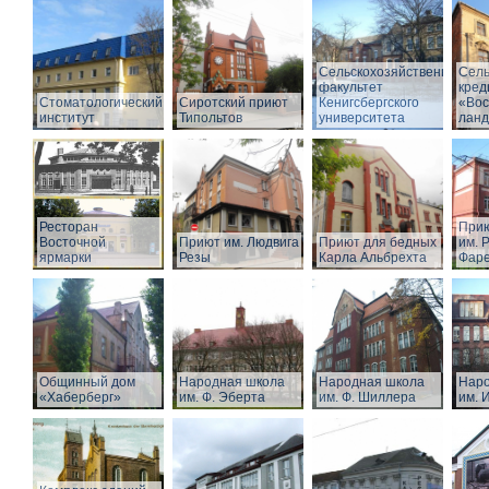
Сельскохозяйственный
Сель
факультет
кред
Стоматологический
Сиротский приют
Кенигсбергского
«Вос
институт
Типольтов
университета
лан
Ресторан
Прию
Восточной
Приют им. Людвига
Приют для бедных
им. Р
ярмарки
Резы
Карла Альбрехта
Фар
Общинный дом
Народная школа
Народная школа
Наро
«Хаберберг»
им. Ф. Эберта
им. Ф. Шиллера
им. 