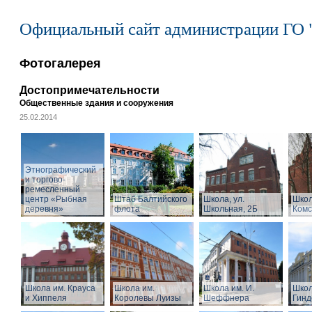
Официальный сайт администрации ГО 
Фотогалерея
Достопримечательности
Общественные здания и сооружения
25.02.2014
Этнографический
и торгово-
ремесленный
центр «Рыбная
Штаб Балтийского
Школа, ул.
Школ
деревня»
флота
Школьная, 2Б
Комс
Школа им. Крауса
Школа им.
Школа им. И.
Школ
и Хиппеля
Королевы Луизы
Шеффнера
Гинд