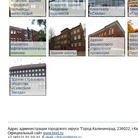
Комплекс зданий
городской
Комплекс зданий
больницы
Академии
Кинотеатр
Кино
милосердия
художеств
«Скала»
«Гло
Здан
Здание
фина
Изолятор
финансового
упра
офтальмологической
управления
Вост
клиники
Здание школы
провинции
Прус
Здание страхового
общества
«Северная
Звезда»
Адрес администрации городского округа "Город Калининград: 236022, г.К
Официальный сайт
www.klgd.ru
+7 (4012) 31-10-31, E-mail:
cityhall@klgd.ru