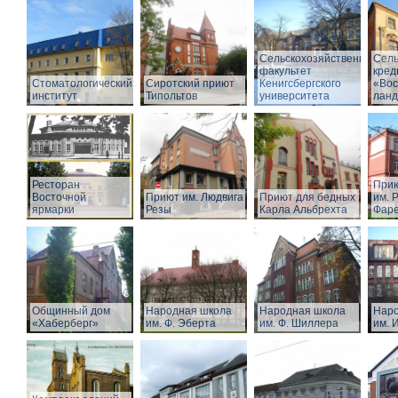
Сельскохозяйственный
Сель
факультет
кред
Стоматологический
Сиротский приют
Кенигсбергского
«Вос
институт
Типольтов
университета
лан
Ресторан
Прию
Восточной
Приют им. Людвига
Приют для бедных
им. Р
ярмарки
Резы
Карла Альбрехта
Фар
Общинный дом
Народная школа
Народная школа
Наро
«Хаберберг»
им. Ф. Эберта
им. Ф. Шиллера
им. 