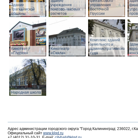
Здание
финансового
Здан
Здание
учреждения
управления
фина
Трагхаймской
почтово-чековых
Восточной
упра
общины
расчетов
Пруссии
пров
Комплекс зданий
земельного и
Здан
Кинотеатр
Кинотеатр
административного
коро
«Глория»
«Скала»
суда
конс
Народная школа
Адрес администрации городского округа "Город Калининград: 236022, г.К
Официальный сайт
www.klgd.ru
+7 (4012) 31-10-31, E-mail:
cityhall@klgd.ru