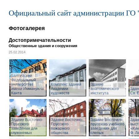
Официальный сайт администрации ГО 
Фотогалерея
Достопримечательности
Общественные здания и сооружения
25.02.2014
Балтийский
Федеральный
университет
Комплекс зданий
Здание
имени Иммануила
Академии
анатомического
Здан
Канта
художеств
института
Св. 
Здание Восточно-
Здание Восточно-
Здание Восточно-
Здан
Прусского
Прусского
прусского учебного
выст
заведения для
пожарного
заведения для
«Кун
глухонемых
общества
слепых
Ф. Л