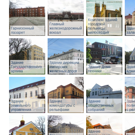
Комплекс зданий
Главный
городской
Гарнизонный
железнодорожный
больницы
Здан
лазарет
вокзал
милосердия
зала
Здание
Здание дирекции
Государственного
имперских
Здание Дома
Здан
архива
железных дорог
техники
адми
Здание
Здание
Здание
Здан
земельного
комендатуры с
общественных
поли
управления
рельефами
собраний
с ре
Здание