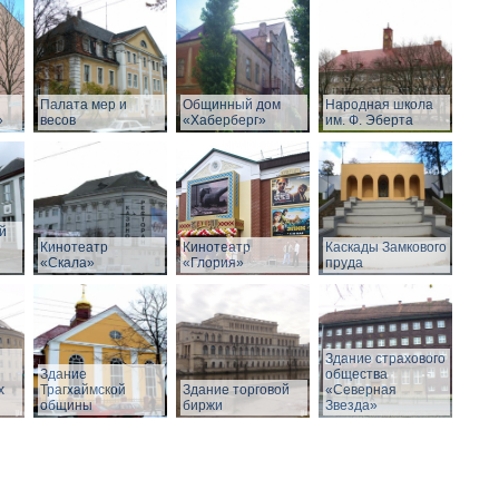
Палата мер и
Общинный дом
Народная школа
»
весов
«Хаберберг»
им. Ф. Эберта
й
Кинотеатр
Кинотеатр
Каскады Замкового
«Скала»
«Глория»
пруда
Здание страхового
Здание
общества
х
Трагхаймской
Здание торговой
«Северная
общины
биржи
Звезда»