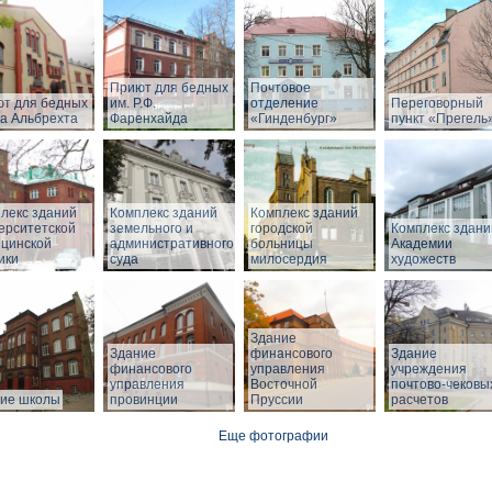
Приют для бедных
Почтовое
т для бедных
им. Р.Ф.
отделение
Переговорный
а Альбрехта
Фаренхайда
«Гинденбург»
пункт «Прегель
лекс зданий
Комплекс зданий
Комплекс зданий
ерситетской
земельного и
городской
Комплекс здани
цинской
административного
больницы
Академии
ики
суда
милосердия
художеств
Здание
Здание
финансового
Здание
финансового
управления
учреждения
управления
Восточной
почтово-чековы
ие школы
провинции
Пруссии
расчетов
Еще фотографии