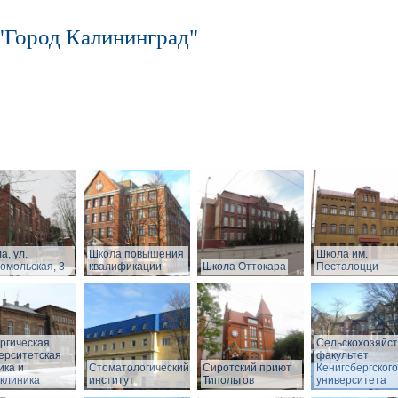
"Город Калининград"
а, ул.
Школа повышения
Школа им.
омольская, 3
квалификации
Школа Оттокара
Песталоцци
ргическая
Сельскохозяйс
ерситетская
факультет
ика и
Стоматологический
Сиротский приют
Кенигсбергского
клиника
институт
Типольтов
университета