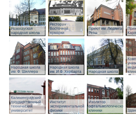
Ресторан
Розенауская
Восточной
Приют им. Людвига
Прию
народная школа
ярмарки
Резы
Карл
Комп
унив
Народная школа
Народная школа
меди
им. Ф. Шиллера
им. И.Ф. Хербарта
Народная школа
клин
Калининградский
государственный
Институт
Изолятор
технический
экспериментальной
офтальмологической
университет
физики
клиники
Здан