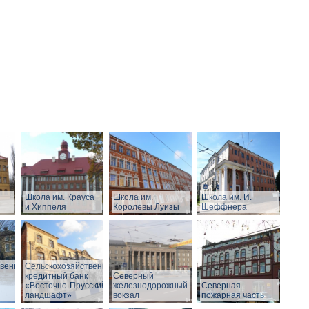
Школа им. Крауса
Школа им.
Школа им. И.
и Хиппеля
Королевы Луизы
Шеффнера
твенный
Сельскохозяйственный
кредитный банк
Северный
«Восточно-Прусский
железнодорожный
Северная
ландшафт»
вокзал
пожарная часть