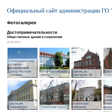
Официальный сайт администрации ГО 
Фотогалерея
Достопримечательности
Общественные здания и сооружения
25.02.2014
Этнографический
и торгово-
ремесленный
центр «Рыбная
Штаб Балтийского
Школа, ул.
Школ
деревня»
флота
Школьная, 2Б
Комс
Хиру
унив
Школа им.
Хуфенская
клин
Гиндербурга
Хуфенский лицей
гимназия
поли