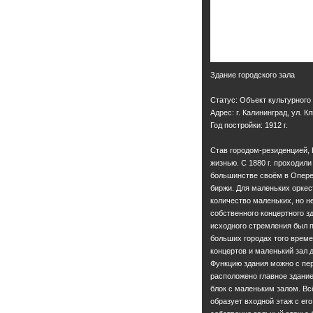
Здание городского зала
Статус: Объект культурного
Адрес: г. Калининград, ул. К
Год постройки: 1912 г.
Став городом-резиденцией, 
жизнью. С 1880 г. проходил
большинстве своём в Опере.
биржи. Для маленьких оркес
количество маленьких, но не
собственного концертного з
исходного стремления был п
больших городах того време
концертов и маленький зал 
Функцию здания можно с пер
расположено главное здание 
блок с маленьким залом. Вс
образует входной этаж с ег