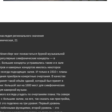
 наследия регионального значения
линическая, 21
Кёнигсберг мог похвастаться бурной музыкальной
и регулярные симфонические концерты — в
 Большие концерты устраивались также и в зале
тров и камерных концертов имелось некоторое
 всегда подходящих залов. И только в 1910 г. планы
дания приобрели конкретные очертания. В качестве
ринят такой объём зданий, который был принят в
ни: большой зал на 1600 мест для симфонических
для камерной музыки.
вого взгляда угадать по очертаниям плана: На севере
с большим залом, на юге, так сказать как пристройка,
ё это поделено на три уровня: Первый уровень
о побочными функциями, второй уровень – это