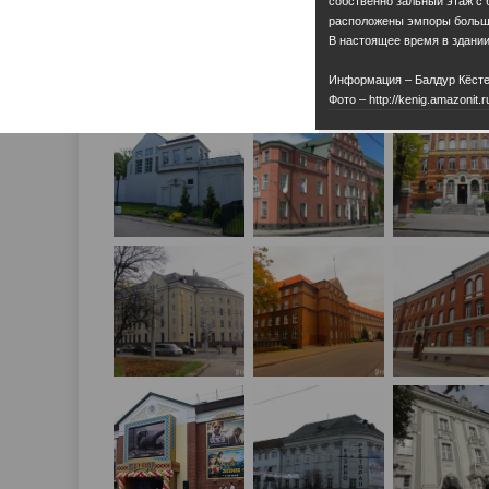
собственно зальный этаж с
расположены эмпоры большо
В настоящее время в здани
Информация – Балдур Кёсте
Фото – http://kenig.amazonit.r