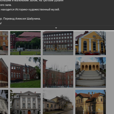
 большим и маленьким залом, на третьем уровня
го зала.
и находится Историко-художественный музей.
р. Перевод Алексея Шабунина.
u/