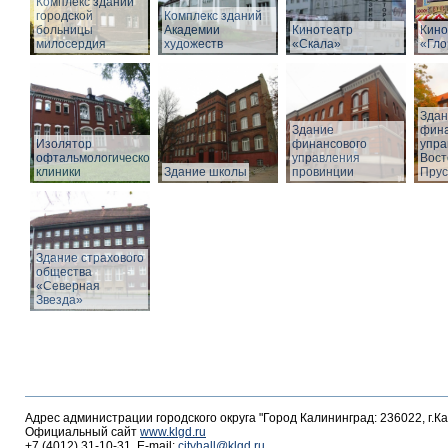
Комплекс зданий
городской
Комплекс зданий
больницы
Академии
Кинотеатр
Кино
милосердия
художеств
«Скала»
«Гло
Здан
Здание
фина
Изолятор
финансового
упра
офтальмологической
управления
Вост
клиники
Здание школы
провинции
Прус
Здание страхового
общества
«Северная
Звезда»
Адрес администрации городского округа "Город Калининград: 236022, г.К
Официальный сайт
www.klgd.ru
+7 (4012) 31-10-31, E-mail:
cityhall@klgd.ru