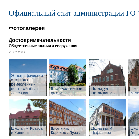
Официальный сайт администрации ГО 
Фотогалерея
Достопримечательности
Общественные здания и сооружения
25.02.2014
Этнографический
и торгово-
ремесленный
центр «Рыбная
Штаб Балтийского
Школа, ул.
Школ
деревня»
флота
Школьная, 2Б
Комс
Школа им. Крауса
Школа им.
Школа им. И.
Школ
и Хиппеля
Королевы Луизы
Шеффнера
Гинд