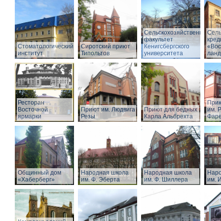
Сельскохозяйственный
Сель
факультет
кред
Стоматологический
Сиротский приют
Кенигсбергского
«Вос
институт
Типольтов
университета
лан
Ресторан
Прию
Восточной
Приют им. Людвига
Приют для бедных
им. Р
ярмарки
Резы
Карла Альбрехта
Фар
Общинный дом
Народная школа
Народная школа
Наро
«Хаберберг»
им. Ф. Эберта
им. Ф. Шиллера
им. 